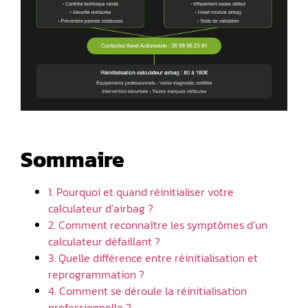
Sommaire
1. Pourquoi et quand réinitialiser votre
calculateur d’airbag ?
2. Comment reconnaître les symptômes d’un
calculateur défaillant ?
3. Quelle différence entre réinitialisation et
reprogrammation ?
4. Comment se déroule la réinitialisation
professionnelle ?