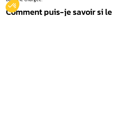
Comment puis-je savoir si le
démarreur est mort ou le relais ?
Test électrique du circuit de démarrage par un
professionnel.
Comment savoir si c’est le
démarreur ou la batterie ?
Vérifiez l’éclairage des voyants au tableau de bord.
Comment vérifier un contacteur
?
Test de continuité électrique avec multimètre par un
expert.