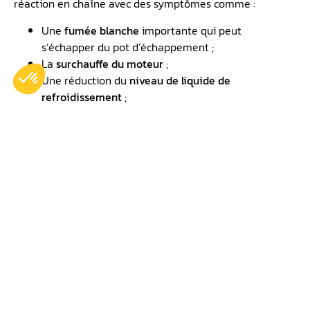
réaction en chaîne avec des symptômes comme :
Une
fumée blanche
importante qui peut
s’échapper du pot d’échappement ;
La
surchauffe du moteur
;
Une réduction du
niveau de liquide de
refroidissement
;
La
baisse de l’huile moteur
.
Publié le
12 mars 2026
Plus récent
Plus ancien