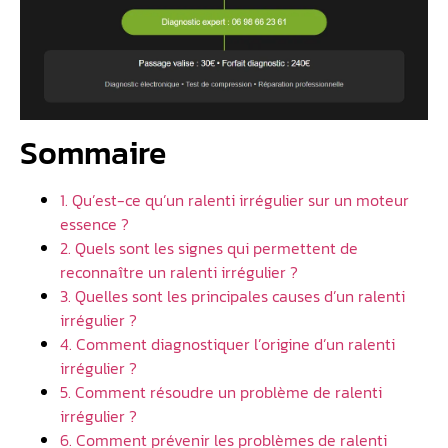
Sommaire
1. Qu’est-ce qu’un ralenti irrégulier sur un moteur
essence ?
2. Quels sont les signes qui permettent de
reconnaître un ralenti irrégulier ?
3. Quelles sont les principales causes d’un ralenti
irrégulier ?
4. Comment diagnostiquer l’origine d’un ralenti
irrégulier ?
5. Comment résoudre un problème de ralenti
irrégulier ?
6. Comment prévenir les problèmes de ralenti