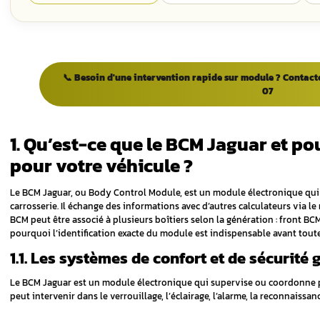
L'éclairage (phares/clignotants) bugge
Messages d'erreurs multiples au tableau
ANALYSE ATELIER AUREL AUTOMOBILE
⚙️
Corentin
— avis exper