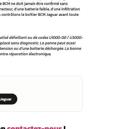
M Jaguar : tout ce que v
fiche des alertes électriques ou présente un verrouillage cent
e de carrosserie, aussi appelé Body Control Module, partici
cule. Cependant, un défaut de BCM ne doit jamais être conf
nir d’un faisceau, d’un connecteur, d’une batterie faible, d
. Chez
Aurel Automobile
, nous contrôlons le boîtier BCM Ja
 ?
nstables, de verrouillage centralisé défaillant ou de codes
se, mais il ne doit pas être remplacé sans diagnostic. La pa
e infiltration d’eau, d’une surtension ou d’une batterie dé