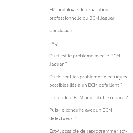
U1000-00 : que signifient-i
3. Quelles sont les causes p
d’une défaillance électron
sur Jaguar ?
3.1. Infiltration d’eau et sur
deux ennemis du BCM
3.2. Décharge batterie, viei
corruption logicielle
Méthodologie de réparatio
professionnelle du BCM Ja