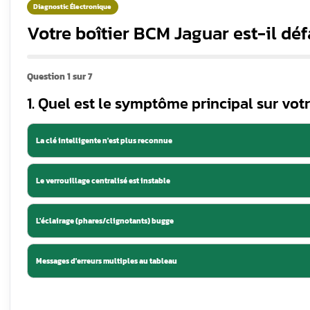
⏱️ 7 min de lecture
📅 Mis à j
défaillance
Points clés à reteni
💡
Le BCM (Body Control Module) gère l
 ?
défaillance peut immobiliser le véhi
🔑
Les codes défaut U3000-49 et U100
ne Jaguar XF
diagnostic électronique automobile av
⚠
️ Une infiltration d’eau, une décha
causes de panne. Conduire avec un BC
de votre véhicule.
: tout
🔑
La réparation du module électroni
t la
défectueuses, reprogrammation) est
💡
Un service professionnel Jaguar sp
lé