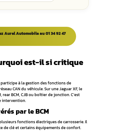
Ques
t sur le BCM Jaguar