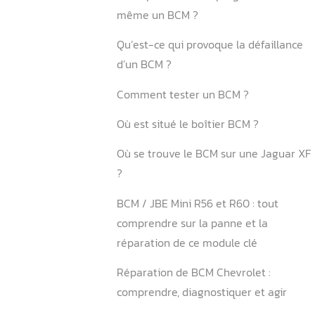
Conclusion
FAQ
Quel est le problème avec
Jaguar ?
Quels sont les problèmes é
possibles liés à un BCM déf
Un module BCM peut-il êtr
Puis-je conduire avec un 
défectueux ?
Est-il possible de reprogr