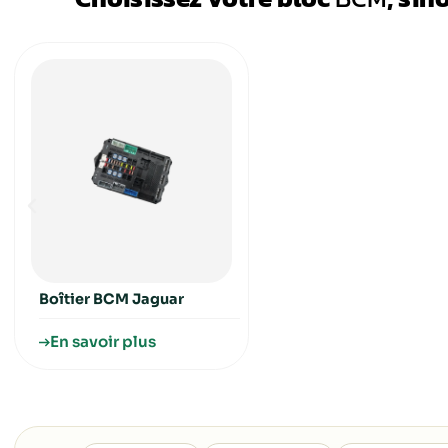
démarche consiste à identifier l’origine ex
ls ?
reprogrammation, remplacement compatib
rincipales
ique du BCM
Besoin d’un diagnostic de votre B
tensions : les
📞 Appeler le 01 34 92 47 07
llissement et
Choisissez votr
n
guar