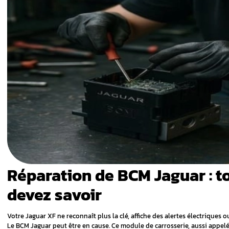
rnant la
st-il
ncipal sur
 le BCM
guar et
pour votre