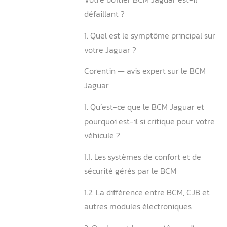
Points clés à retenir conce
Réparation BCM Jaguar
Votre boîtier BCM Jaguar e
défaillant ?
1. Quel est le symptôme pri
votre Jaguar ?
Corentin — avis expert sur
Jaguar
1. Qu’est-ce que le BCM Ja
pourquoi est-il si critique 
véhicule ?