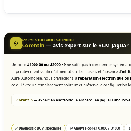
atelier, avec délais réduits.
et :
et agir
Diagnostic Électronique
Votre boîtier BCM Ja
Question 1 sur 7
1. Quel est le symptôme
La clé intelligente n'est plus reconnue
Le verrouillage centralisé est instable