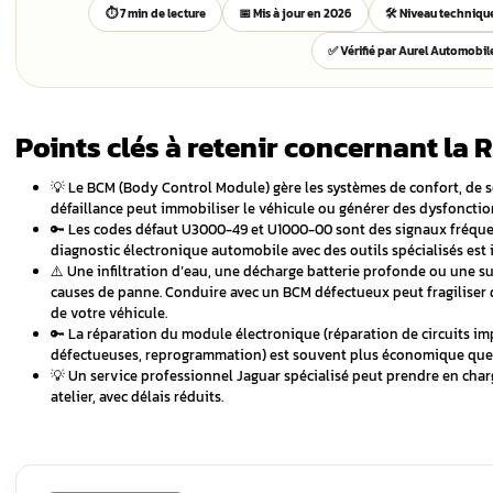
 le BCM
lectriques
aillant ?
Boîtier BCM Jaguar
e réparé ?
En savoir plus
BCM
ammer soi-