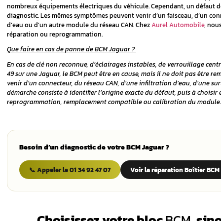
 et de
Réparation de BC
devez savoir
M, CJB et
ues
Votre Jaguar XF ne reconnaît plus la clé, af
Le BCM Jaguar peut être en cause. Ce modul
es d’une
nombreux équipements électriques du véhi
pas ignorer
diagnostic. Les mêmes symptômes peuvent ve
d’eau ou d’un autre module du réseau CAN
réparation ou reprogrammation.
rants d’une
Que faire en cas de panne de BCM Jaguar
du BCM
En cas de clé non reconnue, d’éclairages i
49 sur une Jaguar, le BCM peut être en cau
0-49 et
venir d’un connecteur, du réseau CAN, d’un