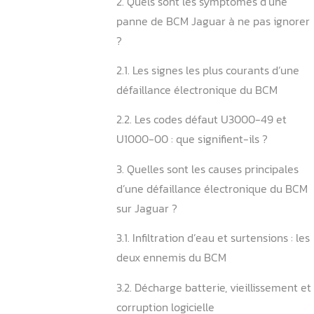
1.1. Les systèmes de confort
sécurité gérés par le BCM
1.2. La différence entre BC
autres modules électroniq
2. Quels sont les symptôm
panne de BCM Jaguar à ne 
?
2.1. Les signes les plus cou
défaillance électronique 
2.2. Les codes défaut U300