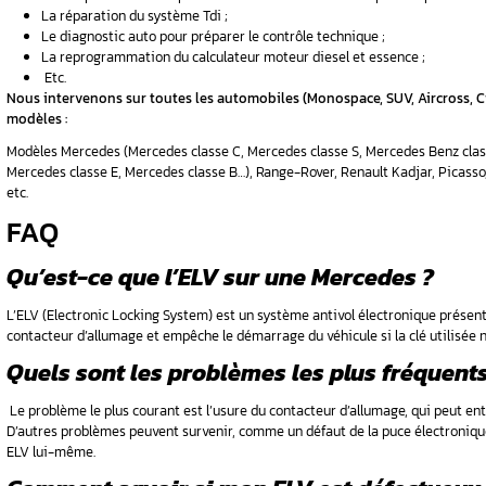
Classe GLK
Mercedes Classe ML (W164 – W166)
Classe S (W221)
Sprinter (W906)
Vito (W639)
Viano
4. Autres réparations 
Outre la réparation ELV Mercedes, notre gara
Le diagnostic de pannes et le dépannage a
Réparation EZS + ELV ;
La reprogrammation de la boite de vites
Réparation EZS + ELV Mercedes classe 
Désactiver anti-démarrage Mercedes 
ELV + EZS w204 et w207 ;
L’entretien et la réparation du système a
Réparation EZS et ELV w204 et w207 ;
Le remplacement des pièces détachées d