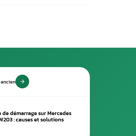
acteur d’allumage, qui peut entraîner des difficultés à démarrer
n défaut de la puce électronique dans la clé ou un dysfonctio
V est défectueux ?
otre Mercedes, il est possible que l’ELV soit défectueux, même s
défectueux ?
 est important de faire appel à un professionnel qualifié pour l
ssite des outils et des connaissances spécifiques.
i-même ?
car cela peut endommager le système et rendre la réparation enc
 qualifié.
révenir les problèmes d’ELV ?