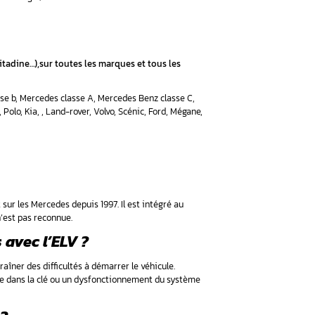
du garage automobile Aurel
ge auto prend en charge également d’autres réparations comme 
uto, rapide et efficace ;
se ;
C w204
;
W210
;
ntipollution ;
éfectueuses par des pièces de rechange ;