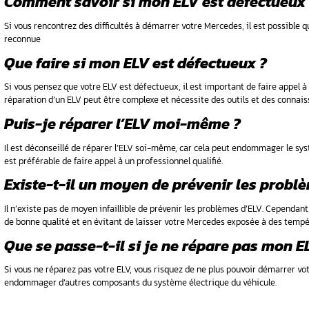
La réparation du système Tdi ;
Le diagnostic auto pour préparer le cont
La reprogrammation du calculateur moteu
Etc.
Nous intervenons sur toutes les automobiles
modèles :
Modèles Mercedes (Mercedes classe C, Mercede
Mercedes classe E, Mercedes classe B…), Range-R
etc.
FAQ
Qu’est-ce que l’ELV sur u
L’ELV (Electronic Locking System) est un systè
contacteur d’allumage et empêche le démarrage 
Quels sont les problèmes 