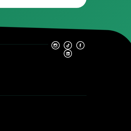
r les problèmes d’ELV. Cependant, vous pouvez réduire le risque e
tre Mercedes exposée à des températures extrêmes.
e répare pas mon ELV ?
z de ne plus pouvoir démarrer votre Mercedes. De plus, un ELV d
lectrique du véhicule.