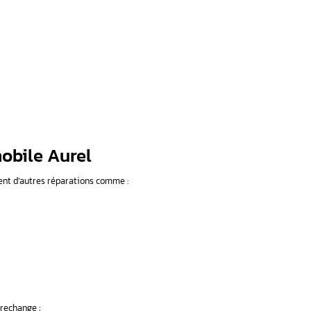
roposerons également des conseils sur mesure pour une collabo
 si vous souhaitez prendre rendez-vous ou obtenir des informa
n EZS/ELV Mercedes ou en réparation électronique automobile.
nés par une réparation ou