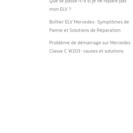
Que faire si mon ELV est d
Puis-je réparer l’ELV moi
Existe-t-il un moyen de pré
problèmes d’ELV ?
Que se passe-t-il si je ne 
mon ELV ?
Boîtier ELV Mercedes : S
Panne et Solutions de Rép
Problème de démarrage s
Classe C W203 : causes et 