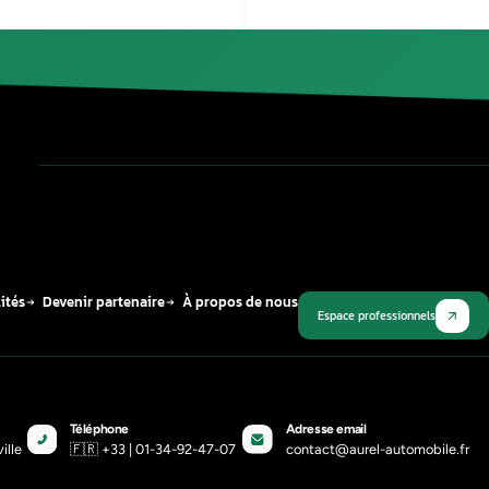
Il n’existe pas de moyen infaillible de préveni
de bonne qualité et en évitant de laisser vo
Que se passe-t-il si je n
Si vous ne réparez pas votre ELV, vous risque
endommager d’autres composants du système é
Publié le
12 mars 2026