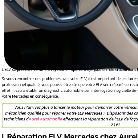
par une
ation ELV
arage
e Mercedes ?
es plus
V est
L’ELV se présente comme un système important 
Si vous rencontrez des problèmes avec votre ELV