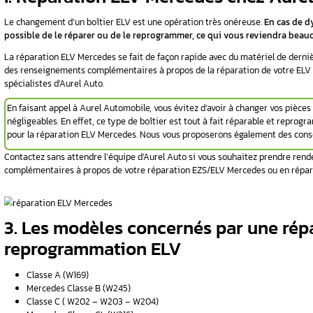
professionnel qualifié, vous pouvez être sûr q
éfectueux ?
effet, il saura établir un diagnostic automobile
votre Mercedes en conséquence.
-même ?
Vous n’arrivez plus à lancer le mote
mécanicien qualifié pour réparer votre EL
venir les
techniciens d’
Aurel Automobile
effectuent 
I. Réparation ELV Mer
répare pas
Le changement d’un boîtier ELV est une opéra
possible de le réparer ou de le
reprogramme
ymptômes de
La réparation ELV Mercedes se fait de façon r
aration
des renseignements complémentaires à propos 
spécialistes d’Aurel Auto.
ur Mercedes
En faisant appel à Aurel Automobile, vous évi
solutions
négligeables. En effet, ce type de boîtier est