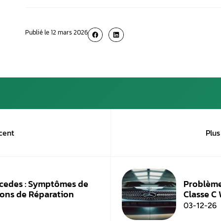
Le problème le plus courant est l’usure du cont
D’autres problèmes peuvent survenir, comme u
ELV lui-même.
Comment savoir si mon EL
Si vous rencontrez des difficultés à démarrer v
reconnue
Que faire si mon ELV est 
Si vous pensez que votre ELV est défectueux, il
réparation d’un ELV peut être complexe et néce
Puis-je réparer l’ELV mo
Il est déconseillé de réparer l’ELV soi-même, 
est préférable de faire appel à un professionnel
Existe-t-il un moyen de p