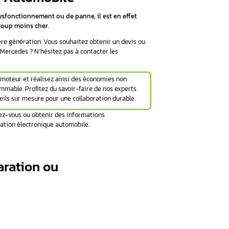
ue votre ELV sera réparé correctement et que votre Mercedes se
 par interrogation logicielle de votre auto, puis d’effectuer la r
ur pour démarrer votre véhicule ? Vous êtes à la recherche d
V Mercedes ? Disposant des compétences et de tout le matéri
la réparation de l’ELV de façon efficace et rapide. Contact
23 61.
cedes chez Aurel Automobile
tion très onéreuse.
En cas de dysfonctionnement ou de panne, 
r
, ce qui vous reviendra beaucoup moins cher.
apide avec du matériel de dernière génération. Vous souhaitez 
de la réparation de votre ELV Mercedes ? N’hésitez pas à cont
tez d’avoir à changer vos pièces moteur et réalisez ainsi des 
 tout à fait réparable et reprogrammable. Profitez du savoir-fair