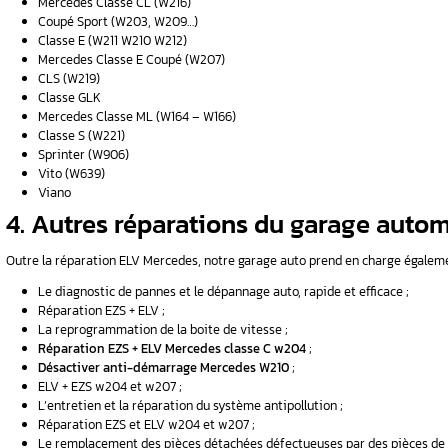
pour la réparation ELV Mercedes. Nous vous p
Contactez sans attendre l’équipe d’Aurel Auto
complémentaires à propos de votre réparatio
3. Les modèles concer
reprogrammation ELV
Classe A (W169)
Mercedes Classe B (W245)
Classe C ( W202 – W203 – W204)
Mercedes Classe CL (W216)
Coupé Sport (W203, W209…)
Classe E (W211 W210 W212)
Mercedes Classe E Coupé (W207)
CLS (W219)