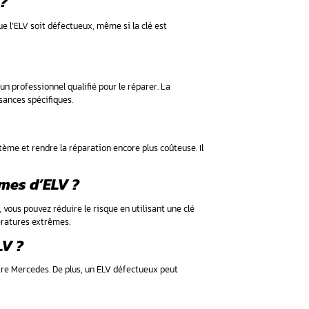
rôle technique ;
r diesel et essence ;
 (Monospace, SUV, Aircross, Citadine…),sur toutes les marque
s classe S, Mercedes Benz classe b, Mercedes classe A, Merced
over, Renault Kadjar, Picasso, Polo, Kia, , Land-rover, Volvo, S
ne Mercedes ?
me antivol électronique présent sur les Mercedes depuis 1997. Il
du véhicule si la clé utilisée n’est pas reconnue.
les plus fréquents avec l’ELV ?