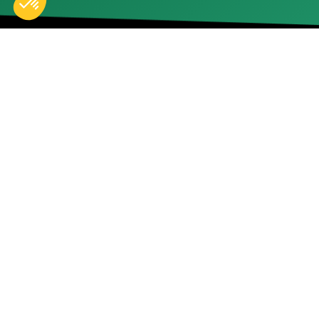
Accueil
Nos réparations
Boutique
Actualités
Devenir partenaire
À propos de nous
Espace professionnels
Adresse
Téléphone
Adresse email