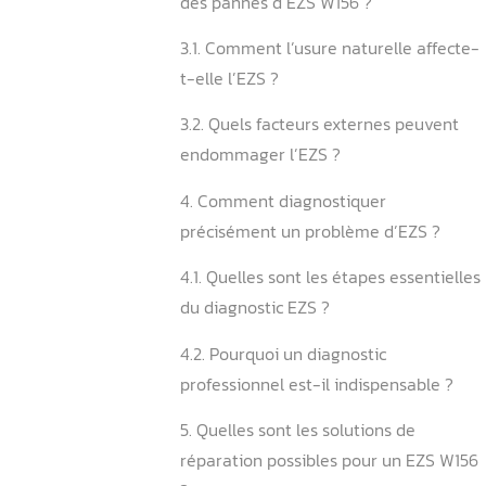
2.1. ️Quels sont les signes q
un problème d’EZS ?
2.2. Pourquoi certains sy
sont-ils intermittents ?
3. Quelles sont les causes 
des pannes d’EZS W156 ?
3.1. Comment l’usure nature
t-elle l’EZS ?
3.2. Quels facteurs extern
endommager l’EZS ?