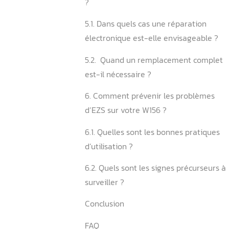
4. Comment diagnostiquer
précisément un problème 
4.1. Quelles sont les étapes
du diagnostic EZS ?
4.2. Pourquoi un diagnostic
professionnel est-il indisp
5. Quelles sont les solution
réparation possibles pour
?
5.1. Dans quels cas une rép
électronique est-elle envi