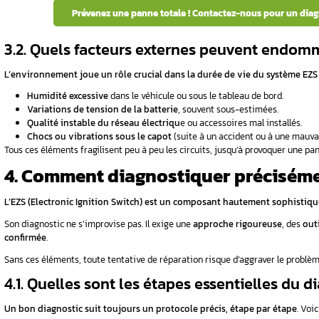
Les symptômes d’un
EZS défectueux
peuvent
dysfonctionnement en cours :
Résistance anormale
de la clé au moment
Comportements étranges du tableau 
Ces signes ne sont jamais anodins. Plus ils se
Des difficultés avec votre système de
2.2. Pourquoi certains sym
C’est l’une des spécificités des pannes EZS :
généralement :
Démarrages difficiles
mais encore possib
Problèmes qui reviennent plus fréqu
Blocage complet
du système de démarr