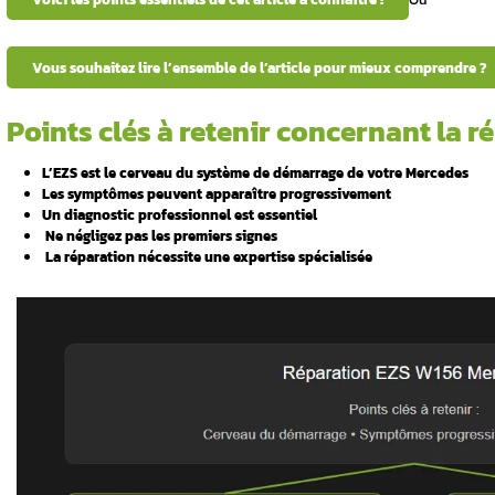
ui indiquent
Votre Mercedes W156 refuse de démarrer ? La
ce
composant électronique
joue un rôle cru
mptômes
c’est vraiment l’EZS qui est en cause ? Quel
questions. Besoin d’un diagnostic précis p
disposition au 06 98 66 23 61.
courantes
Voici les points essentiels de cet article
lle affecte-
Vous souhaitez lire l’ensemble de l’ar
Points clés à retenir
es peuvent
L’EZS est le cerveau du système de d
Les symptômes peuvent apparaître p