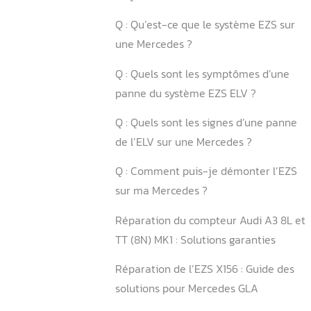
5.2. ️ Quand un remplacem
est-il nécessaire ?
6. Comment prévenir les 
d’EZS sur votre W156 ?
6.1. Quelles sont les bonne
d’utilisation ?
6.2. Quels sont les signes 
surveiller ?
Conclusion
FAQ