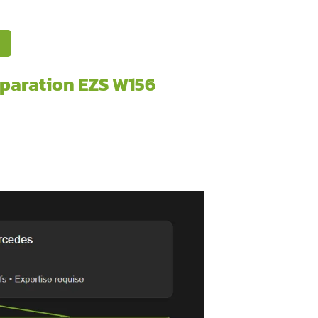
 réparation EZS W156 est peut-être la solution à vos problè
cial dans le démarrage de votre véhicule premium. Mais co
les sont les solutions possibles ? Ce guide complet répond à
our votre Mercedes ? Nos
experts en réparation électronique
 à connaître !
Ou
ticle pour mieux comprendre ?
 concernant la réparation EZS 
émarrage de votre Mercedes
rogressivement