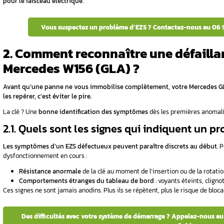
3. Quelles sont les causes courantes des
4. Comment diagnostiquer précisément 
me EZS sur
5. Quelles sont les solutions de réparati
6. Comment prévenir les problèmes d’EZS
7. Conclusion
es d’une
FAQ
1. Qu’est-ce qu’un EZS
 ?
Mercedes W156 ?
’une panne
?
Le système EZS représente le cœur électron
de votre berline premium.
En fait, c’est lui q
nter l’EZS
1.1. Comment fonctionne l
À première vue, le système semble simple.
La
l’authenticité de la clé et autorise le démarr
di A3 8L et
automatique.
anties