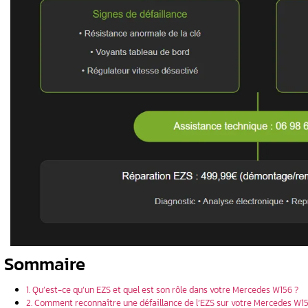
Un diagnostic professionnel est essen
d’EZS ?
️ Ne négligez pas les premiers signes
️ La réparation nécessite une expertise
 essentielles
ensable ?
s de
 un EZS W156
aration
sageable ?