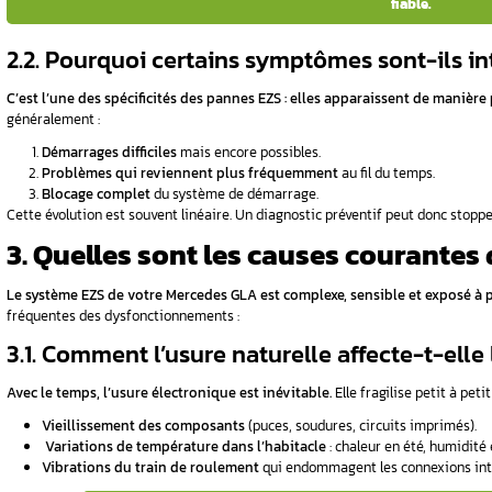
1.2. Quels sont les compos
 Guide des
En premier lieu, l’EZS comprend plusieurs élé
LA
De plus, on trouve le lecteur de transpondeur 
pour le faisceau électrique.
Vous suspectez un problème d’E
2. Comment reconnaîtr
Mercedes W156 (GLA) 
Avant qu’une panne ne vous immobilise comp
les repérer, c’est éviter le pire.
La clé ? Une
bonne identification des symp
2.1. ️Quels sont les signes