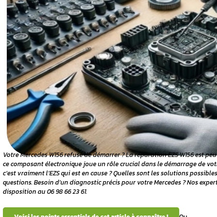
uel est son
W156 ?
 système
démarrage ?
nts
ne
otre Mercedes