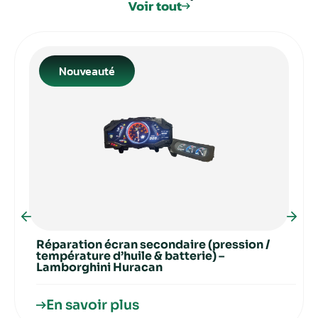
Voir tout
Nissan
49
Opel
81
Perodua
4
Nouveauté
Peugeot
107
Piaggo
7
Porsche
21
Renault
103
Rover
7
Saab
16
Réparation écran secondaire (pression /
température d’huile & batterie) –
Lamborghini Huracan
Seat
102
Skoda
93
En savoir plus