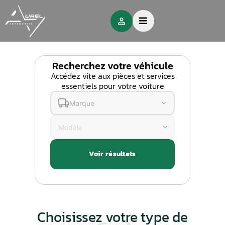
Recherchez votre véhicule
Accédez vite aux pièces et services
essentiels pour votre voiture
Marque
Abarth
20
Alfa Romeo
Voir résultats
45
Alpine
5
Aprilia
3
Choisissez votre type de
Aston Martin
7