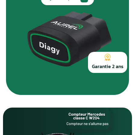
Daewoo
4
Daihatsu
7
Daimler
5
Dodge
18
DS Automobiles
11
Ferrari
8
Garantie 2 ans
Fiat
91
Ford
65
Holden
6
Honda
18
Hummer
5