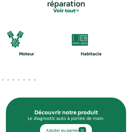
réparation
Audi
112
Voir tout
Bentley
7
BMW
50
Cadillac
6
Habitacle
Système freinage
Can-Am
4
Chevrolet
35
Chrysler
19
Citroen
102
Cupra
5
Découvrir notre produit
Le diagnostic auto à portée de main
Dacia
27
Ajouter au panier