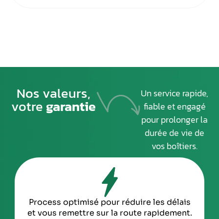
Smart
13
Ssangyong
9
Subaru
14
Suzuki
24
Nos valeurs,
Tata
4
Un service rapide,
votre
garantie
fiable et engagé
Tesla
4
pour prolonger la
Toyota
29
durée de vie de
vos boîtiers.
Triumph
4
Volkswagen
135
Volvo
23
Temps moyen de réponse 
 réduire les délais
Yamaha
2
heure pour toutes vos
a route rapidement.