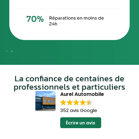
s en moins de
0
h
Service clien
réactif
La confiance de centaines de
professionnels et particuliers
Aurel Automobile
352 avis Google
Écrire un avis