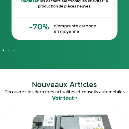
ectroniques et évitez la
2
à
5
fois moins cher qu’un rempla
pièces neuves.
performance équivale
0
x
runte carbone
moins ch
oyenne
Nouveaux Articles
Découvrez les dernières actualités et conseils automobiles
Voir tout