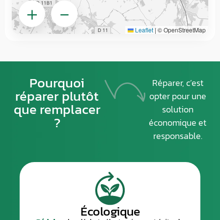
+
−
Leaflet
|
© OpenStreetMap
Pourquoi
Réparer, c’est
réparer plutôt
opter pour une
que remplacer
solution
?
économique et
responsable.
gique
Économiqu