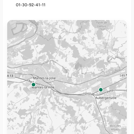
01-30-92-41-11
L’Essence de L’Automobile
1 Boulevard de Mantes, 78410 Aubergenville, France 
Île-de-France
06-75-00-27-38