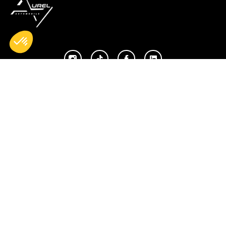
Accueil
Nos réparations
Boutique
Actualités
Devenir partenaire
À propos de nous
Espace professionnels
Adresse
Téléphone
Adresse email
14, Rue des
🇫🇷 +33 | 01-34-
contact@aurel-
Chevries
92-47-07
automobile.fr
78410 Aubergenville
© 2026 Tous droits réservés - AUREL AUTOMOBILE