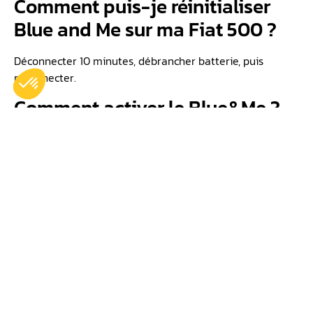
Comment puis-je réinitialiser
Blue and Me sur ma Fiat 500 ?
Déconnecter 10 minutes, débrancher batterie, puis
reconnecter.
Comment activer le Blue&Me ?
Menu véhicule, paramètres connectivité, activation
Bluetooth.
Peut-on écouter de la musique
via Blue and Me sur une Fiat
500 ?
Oui, via Bluetooth, USB ou commandes vocales.
Pourquoi faire un reset batterie