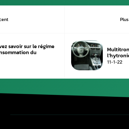
Les essences SP 95 et les essences Sup
d’additivation associant des détergents 
Le carburant SP98 va plus loin avec une 
protéger les organes mécaniques sensibl
Il faut, par ailleurs, noter
les différences au 
Le Super Premier 95 et le SP 98 contie
Le Super Premier 95-E10 contient 10 %
Publié le
11 septembre 2022