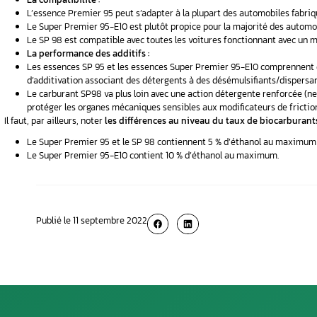
Sur le marché du pétrole, nous trouvons de n
la
composition du Sans Plomb
s’avère identi
de la présence d’additifs spécifiques dans le c
actions : une action détergente, une action a
Le carburant Essence Premier se trouve alors,
ordinaire.
L’essence Premier et l
Comme tout carburant, ces essences contienne
Deux points essentiels différencient les ess
La compatibilité :
L’essence Premier 95 peut s’adapter à la
Le Super Premier 95-E10 est plutôt prop
Le SP 98 est compatible avec toutes les
La performance des additifs :