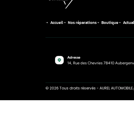
Ce q
mote
carb
08-8