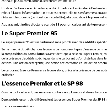
Rappel : définition d
L’essence Sans Plomb est à utiliser pour les v
d’alcènes et d’hydrocarbures aromatiques.
À partir du 1er janvier 2000, où le Super a été 
plomb, il se révéle être incompatible avec les
Nous distinguons entre deux types d’essence 
Sans Plomb 98 (appelé SP98).
Les chiffres 95
est haut, plus la combustion du carburant est 
L’indice d’octane caractérise la capacité du c
mieux à l’auto-inflammation. En d’autres termes
réduisant le cliquetis (combustion incontrôlée
Auparavant, l’indice d’octane était de 89 po
Le Super Premier 95
Le super premier 95 est un carburant sans p