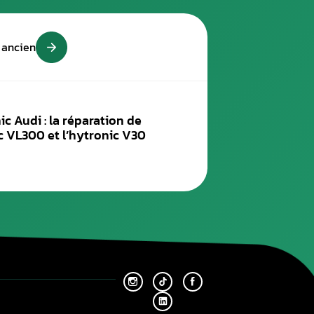
er Premier 95-E10 comprennent dans leur composition un premi
à des désémulsifiants/dispersants et des anticorrosions.
action détergente renforcée (nettoyer les dépôts existants) et
es aux modificateurs de friction.
niveau du taux de biocarburants
dans ces produits :
nnent 5 % d’éthanol au maximum ;
 d’éthanol au maximum.