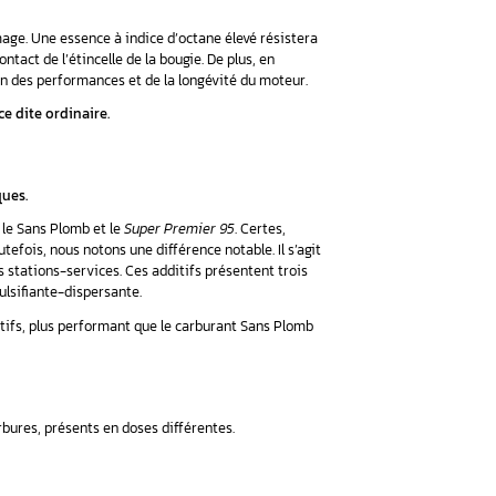
u Sans Plomb
oitures disposant d’un moteur compatible. Il se compose de cycl
retiré de la vente, le Sans Plomb devient l’essence principale. E
 nouvelles motorisations ainsi que les nouveaux pots catalytique
Sans Plomb : d’une part, le Sans Plomb 95 (appelé le SP95) et
 et 98 renvoient à l’indice d’octane que ces Sans Plomb contienn
meilleure.
arburant à résister à l’auto-allumage. Une essence à indice d’oc
, elle ne s’enflammera qu’au contact de l’étincelle de la bougie
), elle contribue à la préservation des performances et de la l
ur un carburant de type essence dite ordinaire.
lomb avec des additifs spécifiques.