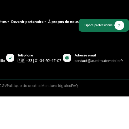
Plus récent
ue vous devez savoir sur le régime
ur et la consommation du
urant
-22