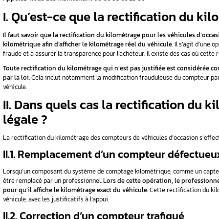
ur la
Pour commencer, il est important de retenir qu
teur
encadrée qui doit être effectuée de manière t
Vous êtes face à un
compteur kilométrique
légalement ? La correction de kilométrage, l
et pour assurer sa conformité légale. Si vou
Automobile
pour vous guider à chaque étape 
Appelez-nous dès maintenant au 06 98 66 2
I. Qu’est-ce que la rec
Il faut savoir que la rectification du kilom
kilométrique afin d’afficher le kilométrage r
fraude et à assurer la transparence pour l’achete
Toute rectification du kilométrage qui n’es
par la loi.
Cela inclut notamment la modificati
véhicule.