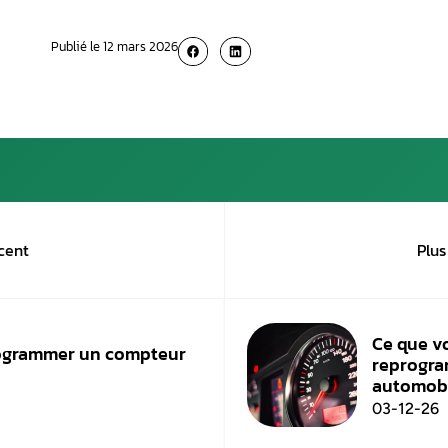
véhicule.
II.3. Remplacement du tab
Lors du remplacement intégral du
tableau 
valeur kilométrique exacte.
Cette opération d
du véhicule.
Dans tous les cas, la rectification du compt
l’avons mentionné précédemment, toute modifi
sanctionnée par la loi.
Vous cherchez un professionnel pour réalis
maintenant au 06 98 66 23 61.
Nos tarifs :
Réparation du compteur : 300€ en moy
Clonage du compteur : 200/250€