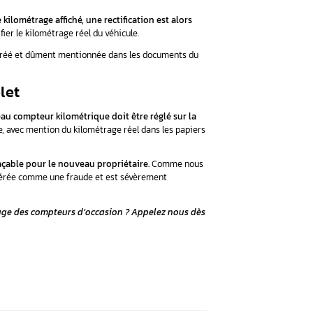
ectification du kilométrage d’oc
de véhicules d’occasion s’effectue de la manière suivante :
ompteur défectueux
kilométrique, comme un capteur ou un câblage, tombe en pann
ette opération, le professionnel a l’obligation de régler le
icule.
Cette rectification du kilométrage doit être tracée dans
eur trafiqué
 a frauduleusement modifié le kilométrage affiché, une rectif
ent être fournis pour authentifier le kilométrage réel du véhic
 effectuée par un professionnel agréé et dûment mentionnée dan