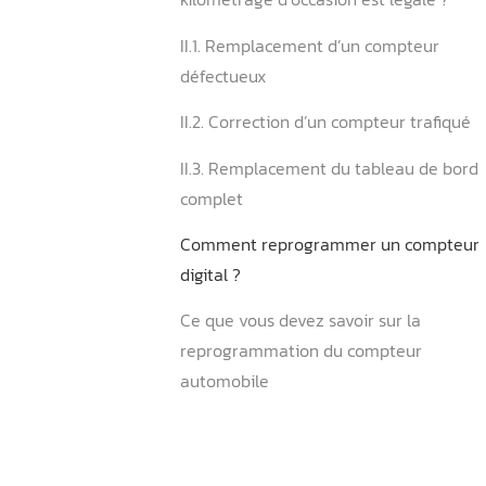
kilométrage d’occasion ?
II. Dans quels cas la rectifi
kilométrage d’occasion est 
II.1. Remplacement d’un c
défectueux
II.2. Correction d’un compt
II.3. Remplacement du tab
complet
Comment reprogrammer u
digital ?