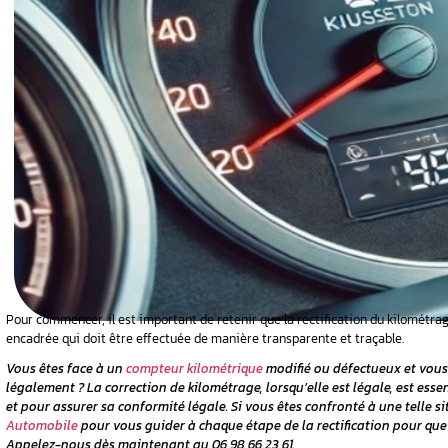
cation du
légale ?
ompteur
eur trafiqué
leau de bord
n compteur