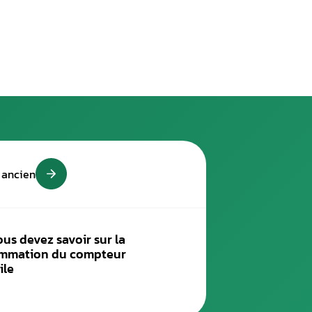
leau de bord complet
de bord
d’un véhicule, le nouveau compteur kilométrique doit 
oit être justifiée et documentée, avec mention du kilométrage r
eur doit être transparente et traçable pour le nouveau proprié
cation non justifiée est considérée comme une fraude et est 
er la rectification du kilométrage des compteurs d’occasion
enne