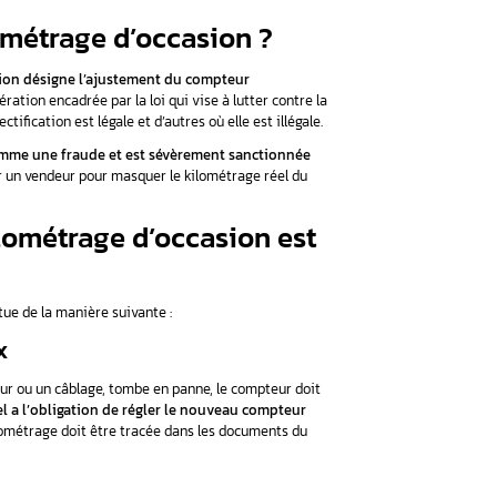
e la rectification du kilométrage d’un véhicule d’occasion est
ransparente et traçable.
modifié ou défectueux et vous vous demandez comment y r
orsqu’elle est légale, est essentielle pour maintenir la vale
s êtes confronté à une telle situation, n’hésitez pas à faire
de la rectification pour que votre véhicule affiche le kilom
3 61.
tification du kilométrage d’occa
étrage pour les véhicules d’occasion désigne l’ajustement du 
éel du véhicule
. Il s’agit d’une opération encadrée par la loi qui 
ur. Il existe des cas où cette rectification est légale et d’autres 
t pas justifiée est considérée comme une fraude et est sévèr
on frauduleuse du compteur par un vendeur pour masquer le ki