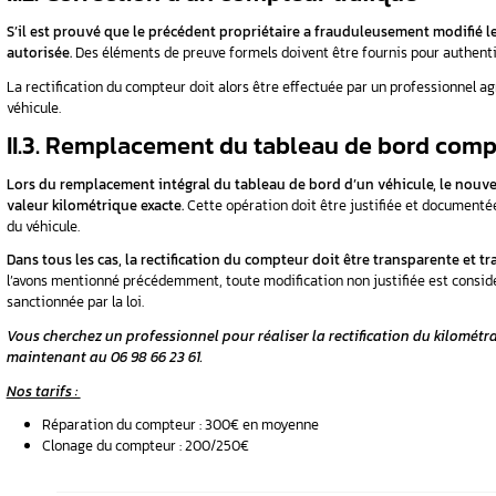
II. Dans quels cas la r
légale ?
La rectification du kilométrage des compteurs 
II.1. Remplacement d’un c
Lorsqu’un composant du système de comptage 
être remplacé par un professionnel.
Lors de c
pour qu’il affiche le kilométrage exact du véh
véhicule, avec les justificatifs à l’appui.
II.2. Correction d’un compt
S’il est prouvé que le précédent propriétaire
autorisée.
Des éléments de preuve formels doiv
La rectification du compteur doit alors être