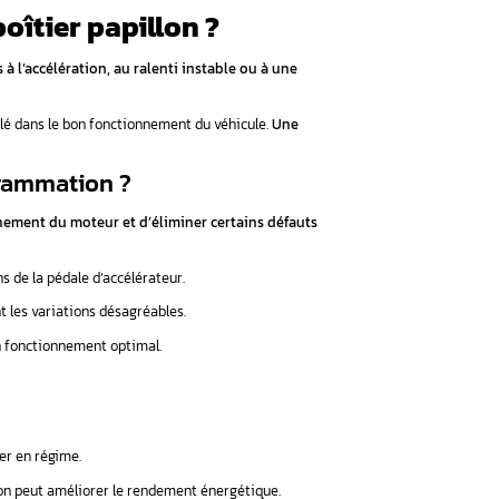
et d’ajuster les paramètres du calculateur moteur afin d’op
et :
eilleure réactivité du papillon des gaz.
teurs
: réduction des latences et des erreurs de lecture.
un ajustement plus précis du mélange air-carburant.
 ou des à-coups à l’accélération ? Faites vérifier votre b
es. Contactez-nous dès maintenant au 06 98 66 23 61 !
oncernés par cette intervention ?
rnes sont équipés d’un boîtier papillon électronique, qu’ils
r d’injection compatible, ce qui permet une optimisation avan