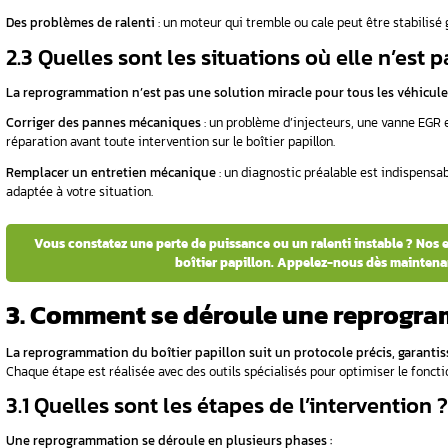
Vous voulez savoir si votre véhicule
2. Pourquoi faire rep
De nombreux conducteurs constatent des prob
consommation excessive.
Le boîtier papillon, qui contrôle l’admission d
reprogrammation ciblée peut corriger plusi
2.1 Quels problèmes peut 
Une
reprogrammation du boîtier papillon
pe
courants :
Réponse à l’accélération plus fluide
: le mote