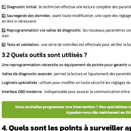
Correction d’un
ralenti irrégulier
: l’admissi
Amélioration de la combustion
: le mélange 
2.2 Dans quels cas est-elle
Cette intervention est particulièrement re
Une perte de puissance
: votre voiture manqu
Une
consommation de carburant
excessive
:
Des
problèmes de ralenti
: un moteur qui trem
2.3 Quelles sont les situa
La reprogrammation n’est pas une solution m
Corriger des pannes mécaniques
: un problè
réparation avant toute intervention sur le boîti
Remplacer un entretien mécanique
: un diag