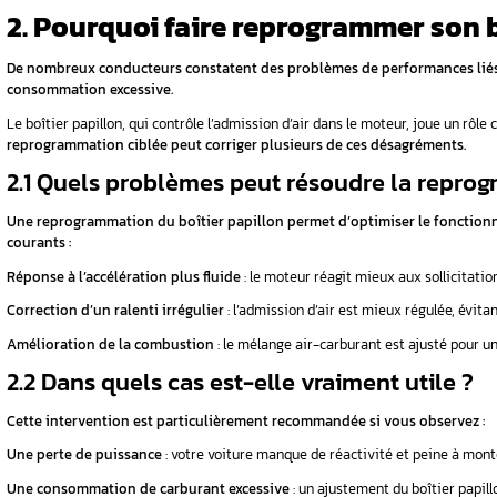
La reprogrammation du boîtier papillon perm
de l’admission d’air. Cette intervention perm
 papillon ?
Une réponse plus fluide de l’accélérateur
: m
Une communication améliorée entre les cap
ut-elle
Une consommation plus maîtrisée
: grâce à 
 ?
ient-elle à
Vous remarquez un manque de réactivité
par nos spécialist
1.3 Quels véhicules sont c
t
Aujourd’hui, la majorité des véhicules mode
diesel.
Les voitures récentes intègrent un calculateu
guide ultime
via la reprogrammation.