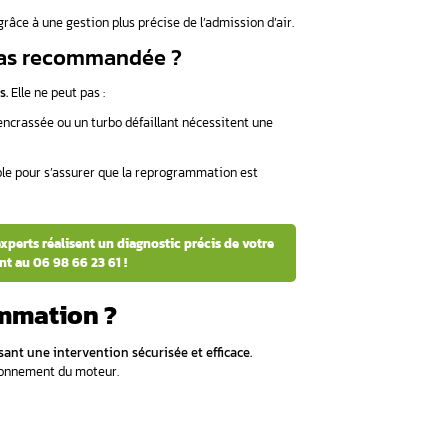
 est compatible ? Contactez nos experts dès maintenant au 
pour un diagnostic personnalisé !
rogrammer son boîtier papillon
lèmes de performances liés à l’accélération, au ralenti in
’air dans le moteur, joue un rôle clé dans le bon fonctionnement 
eurs de ces désagréments.
résoudre la reprogrammation ?
rmet d’optimiser le fonctionnement du moteur et d’élimine
ur réagit mieux aux sollicitations de la pédale d’accélérateur.