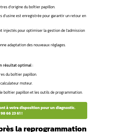
on d’air est mieux régulée, évitant les variations désagréables.
air-carburant est ajusté pour un fonctionnement optimal.
 vraiment utile ?
commandée si vous observez :
e de réactivité et peine à monter en régime.
 un ajustement du boîtier papillon peut améliorer le rendement
ble ou cale peut être stabilisé grâce à une gestion plus précise 
tions où elle n’est pas recommandée 
iracle pour tous les véhicules.
Elle ne peut pas :
me d’injecteurs, une vanne EGR encrassée ou un turbo défaillan
er papillon.
nostic préalable est indispensable pour s’assurer que la repro