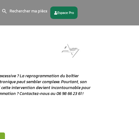
Search
for:
 partenaire
Contactez - nous
constatez une consommation excessive ? La reprogrammatio
re vue, le boîtier papillon électronique peut sembler comple
 Découvrons ensemble pourquoi cette intervention devient 
 savoir plus sur la reprogrammation ? Contactez-nous au 0