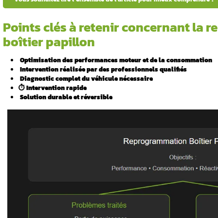
Voici les points essentiels de cet article
grammation
Vous souhaitez lire l’ensemble de l’ar
boîtier
Points clés à retenir
 ?
boîtier papillon
ment la
Optimisation des
performances mot
Intervention réalisée par des profe
️
Diagnostic
complet du véhicule néc
ncernés par
⏱️ Intervention rapide
Solution durable et réversible
ammer son