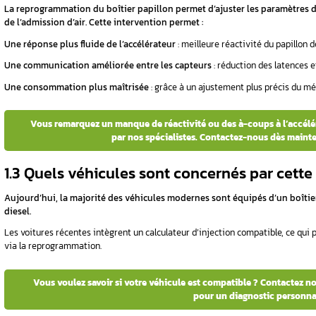
Le boîtier papillon joue un rôle clé dans le
s
influence directement ses performances.
Lors
des à-coups à l’accélération peuvent apparaî
îtier
1.1 Comment fonctionne un
Le boîtier papillon est un élément essentie
quantité d’air entrant dans la chambre de co
es d’un
Voici son fonctionnement en détail :
 ?
️
Capteur de position
: il envoie en temps rée
ie d’un
️
Commande électronique
: elle ajuste l’ouve
️
Optimisation du mélange air-carburant
: un
ier papillon
Un boîtier papillon mal calibré peut entraîner
surconsommation de carburant.
1.2 En quoi consiste exac
apillon