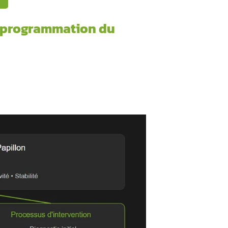
 à connaître !
Ou
ticle pour mieux comprendre ?
 concernant la reprogrammatio
eur
et de la consommation
ssionnels qualifiés
essaire