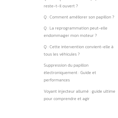
FAQ
Q : Comment calibrer un bo
papillon ?
Q : Quels sont les symptôm
boîtier papillon défectueux
Q : Quelle est la durée de v
boîtier papillon ?
Q : Comment régler un boît
?
Q : Pourquoi mon boîtier p