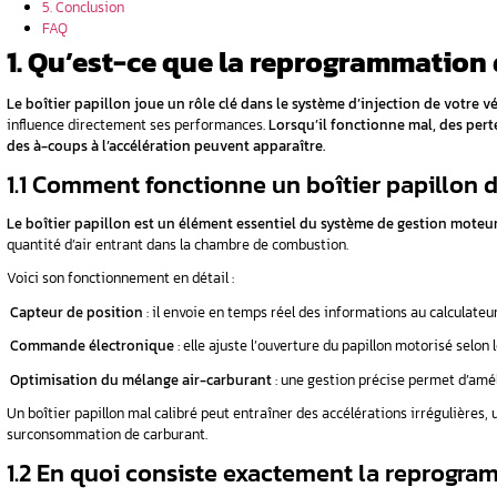
s ?
urveiller
 ?
Sommaire
intervention
1. Qu’est-ce que la reprogrammation du b
2. Pourquoi faire reprogrammer son boîti
3. Comment se déroule une reprogramma
4. Quels sont les points à surveiller apr
ux ?
5. Conclusion
FAQ
er prévoir ?
1. Qu’est-ce que la r