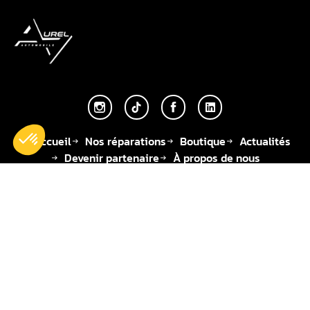
Accueil
Nos réparations
Boutique
Actualités
Devenir partenaire
À propos de nous
Espace professionnels
Adresse
Téléphone
Adresse email
14, Rue des
🇫🇷 +33 | 01-34-
contact@aurel-
Chevries
92-47-07
automobile.fr
78410 Aubergenville