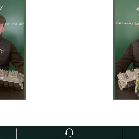
prolonger la durée de vie de 
ie
Temps moyen de réponse
éduire les
d’une heure pour toutes 
ur la route
demandes.
1
h
Service client réactif
moins de 24h