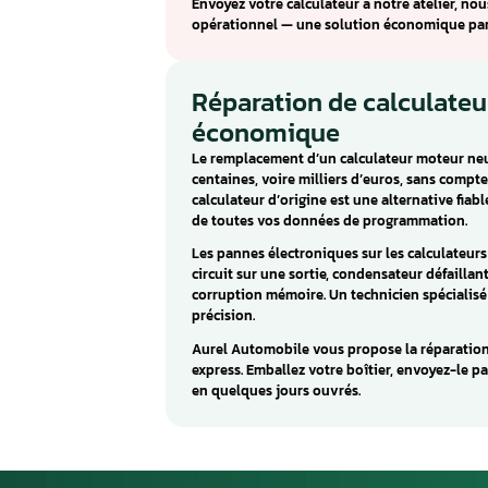
Seat / Skoda / 
Le BOSCH ME17.5.20 est un cal
Fabia, Citigo). Ce calculateur 
bon fonctionnement du moteu
Les pannes caractéristiques du
sont souvent causés par des c
une humidité excessive.
Aurel Automobile répare le BO
Envoyez votre calculateur à no
opérationnel — une solution 
Réparation de cal
économique
Le remplacement d’un calculat
centaines, voire milliers d’eu