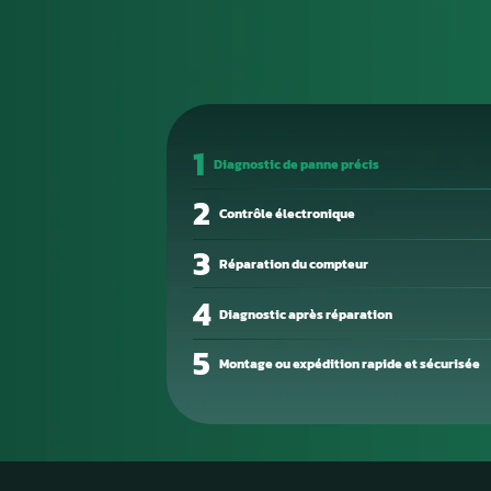
calculateur d’origine est une 
de toutes vos données de pro
Les pannes électroniques sur l
circuit sur une sortie, conden
corruption mémoire. Un technic
précision.
Aurel Automobile vous propose
express. Emballez votre boîtie
en quelques jours ouvrés.