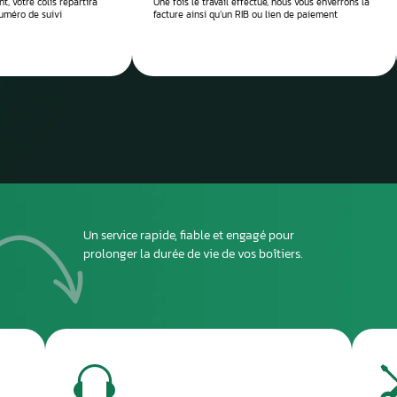
 réparation
Envoyez
ou dépo
atelier
2
DEUXIÈME ÉTAPE
ous envoyer
Imprimez et joignez la fiche à l’intérieur du colis
rant le