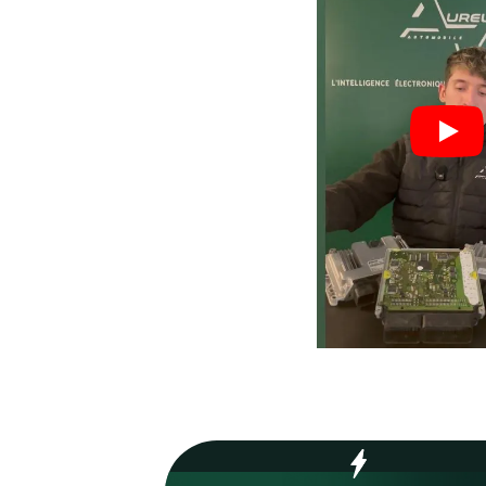
Nos valeurs,
votre
garant
Process optimisé pour r
délais et vous remettre s
rapidement.
70
%
Réparations en 