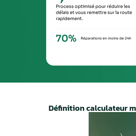
SIXIÈ
À la ré
via Ch