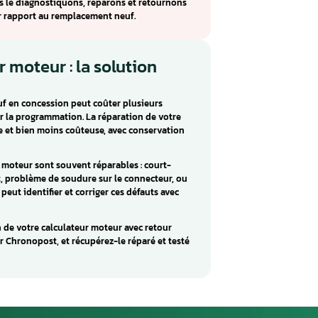
Volkswagen
culateur moteur monté sur Seat / Skoda / Volkswagen (Mii,
gère les fonctions d’injection et d’allumage essentielles au
r.
 BOSCH ME17.5.20 incluent : Diverses problèmes. Ces défauts
omposants internes défectueux, des soudures froides ou
SCH ME17.5.20 pour les véhicules Seat / Skoda / Volkswagen.
tre atelier, nous le diagnostiquons, réparons et retournons
économique par rapport au remplacement neuf.
culateur moteur : la solution
eur moteur neuf en concession peut coûter plusieurs
ros, sans compter la programmation. La réparation de votre