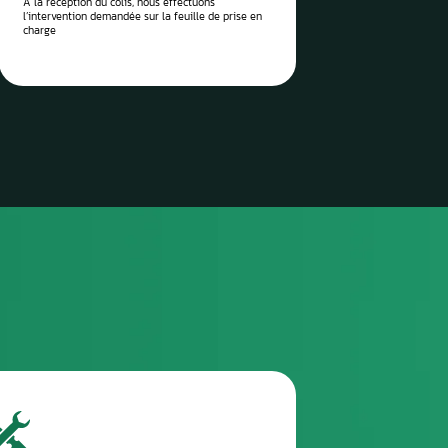
 vos pièces auto à réparer
sez-les directement à notre
 Aurel Automobile
3
TROISIÈME ÉTAPE
Envoyez le colis via la poste / imprimez l’étiquette
de transport envoyée et attendez le ramassage
(pro)