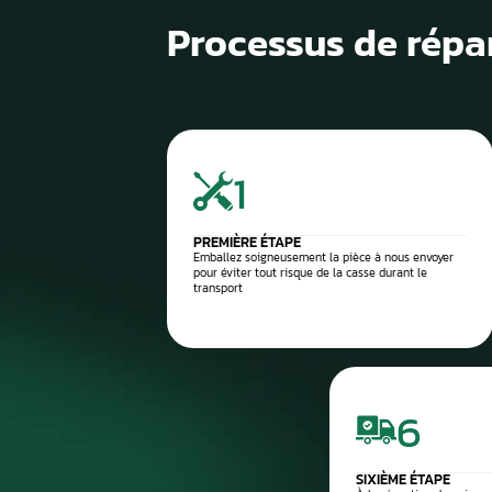
1
Diagnostic de panne précis
2
Contrôle électronique
3
Réparation du compteur
4
Diagnostic après réparation
5
Montage ou expédition rapid