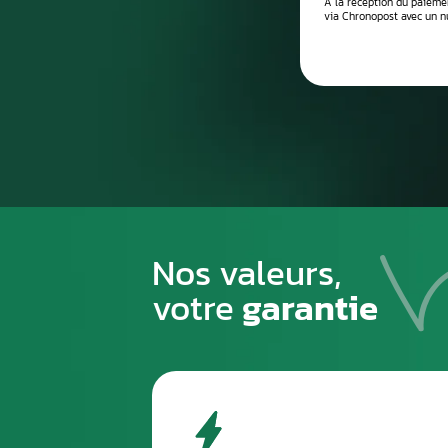
Processus de
1
PREMIÈRE ÉTAPE
Emballez soigneusement la pièce à n
pour éviter tout risque de la casse du
transport