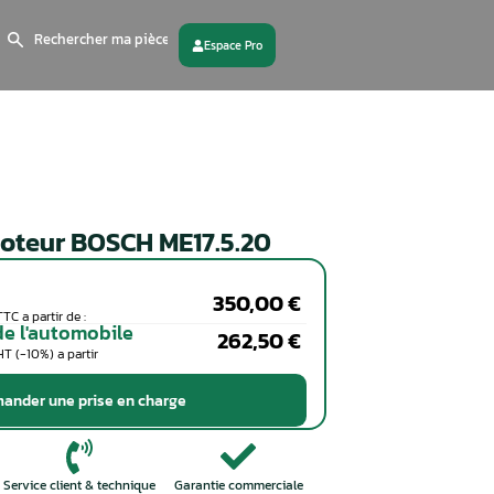
Search
for:
 partenaire
Contactez - nous
Calculateur moteur BOSCH ME1
Particuliers
Coût de la réparation en TTC a partir de :
Professionnels de l'automobile
Coût de la réparation en HT (-10%) a partir
de :