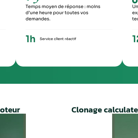
6
5
ME ÉTAPE
CINQUIÈME ÉTA
ception du paiement, votre colis repartira
Une fois le travail 
ronopost avec un numéro de suivi
facture ainsi qu’un
Un service rapide, fiable et 