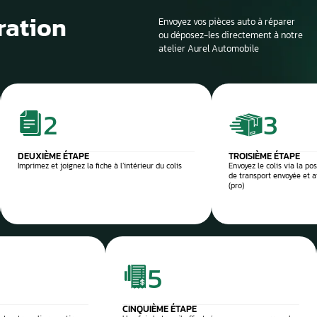
Si la voiture est sur
profondeur. Il est en
panne et d’identifier
composant défectu
e et sécurisée