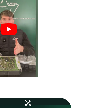
vos boîtiers.
 : moins
Un volume important qui ga
vos
expertise, fiabilité et maîtri
technique.
1253
Boîtiers réparés en