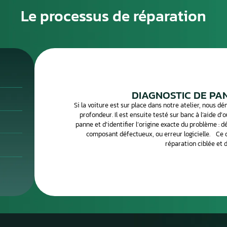
alternative fiable et bien moins coûteuse, avec conservation
grammation.
es calculateurs moteur sont souvent réparables : court-
sateur défaillant, problème de soudure sur le connecteur, ou
ien spécialisé peut identifier et corriger ces défauts avec
 la réparation de votre calculateur moteur avec retour
r, envoyez-le par Chronopost, et récupérez-le réparé et testé
Le processus de 