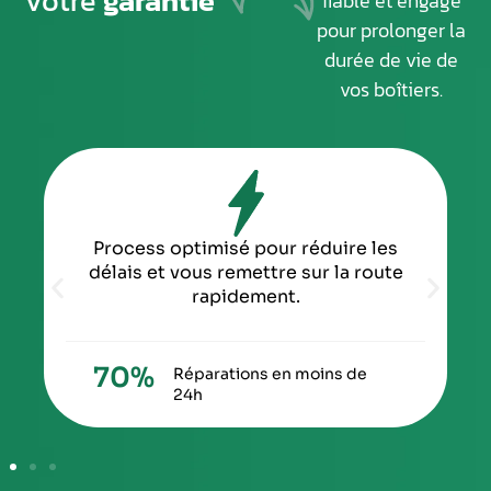
votre
garantie
fiable et engagé
pour prolonger la
durée de vie de
vos boîtiers.
re les
Temps moyen de réponse : moins d’u
a route
heure pour toutes vos demandes.
0
h
Service client
réactif
de