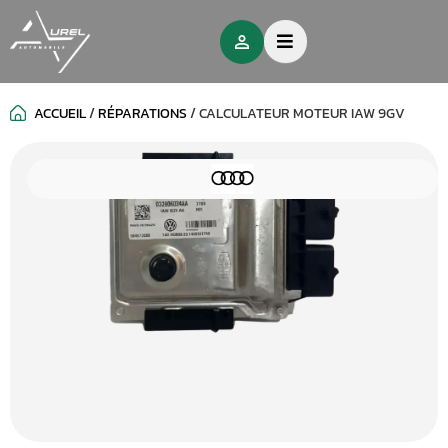
ACCUEIL
/
RÉPARATIONS
/
CALCULATEUR MOTEUR IAW 9GV