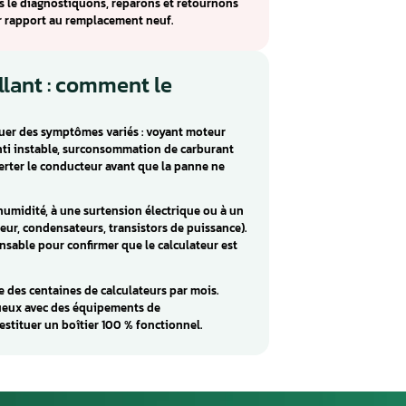
oda
culateur moteur monté sur Audi / Seat / Skoda (Ibiza). Ce
d’injection et d’allumage essentielles au bon
 MARELLI IAW. 4GV incluent : Diverses problèmes. Ces
ar des composants internes défectueux, des soudures
ive.
ELLI IAW. 4GV pour les véhicules Audi / Seat / Skoda.
tre atelier, nous le diagnostiquons, réparons et retournons
économique par rapport au remplacement neuf.
ur défaillant : comment le
ne peut provoquer des symptômes variés : voyant moteur
e soudaine, ralenti instable, surconsommation de carburant