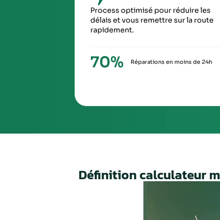
SIXIÈ
À la ré
via Ch