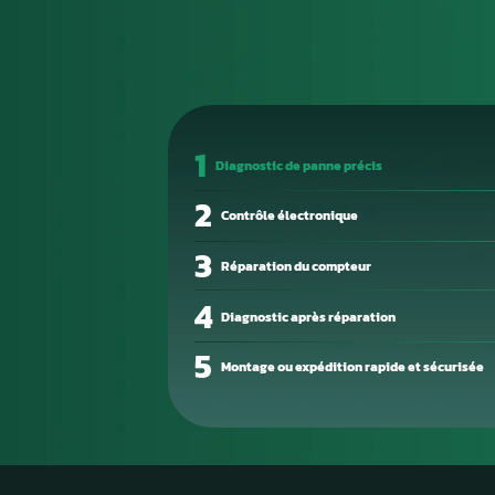
ou démarrage difficile. Ces si
devienne totale.
La cause des défaillances est s
composant interne défectueux 
Un diagnostic électronique pré
bien en cause.
Notre atelier de réparation él
Nous intervenons sur les com
reprogrammation professionnel