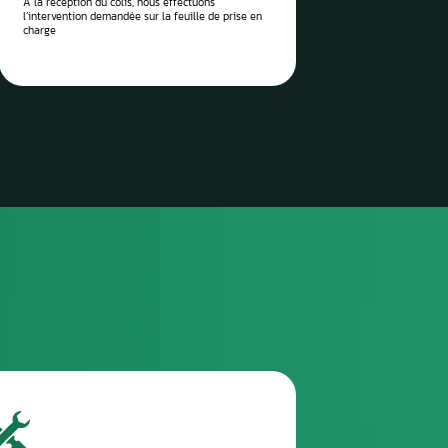
 vos pièces auto à réparer
sez-les directement à notre
 Aurel Automobile
3
TROISIÈME ÉTAPE
Envoyez le colis via la poste / imprimez l’étiquette
de transport envoyée et attendez le ramassage
(pro)