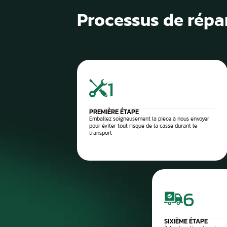
1
Diagnostic de panne précis
2
Contrôle électronique
3
Réparation du compteur
4
Diagnostic après réparation
5
Montage ou expédition rapid