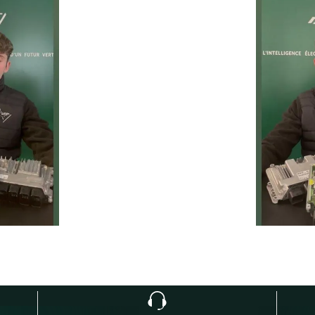
prolonger la durée de vie de 
ie
Temps moyen de réponse
éduire les
d’une heure pour toutes 
ur la route
demandes.
1
h
Service client réactif
moins de 24h