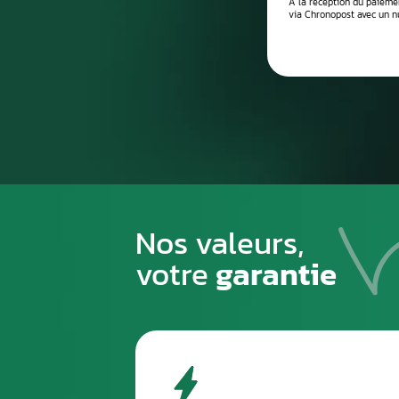
Processus de
1
PREMIÈRE ÉTAPE
Emballez soigneusement la pièce à n
pour éviter tout risque de la casse du
transport