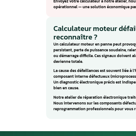
Audi / Seat / Sk
Le MARELLI IAW. 4GV est un cal
calculateur gère les fonctions 
fonctionnement du moteur.
Les pannes caractéristiques du
défauts sont souvent causés p
froides ou une humidité excess
Aurel Automobile répare le MAR
Envoyez votre calculateur à no
opérationnel — une solution 
Calculateur mote
reconnaître ?
Un calculateur moteur en pan
persistant, perte de puissanc