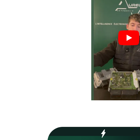
Nos valeurs,
votre
garant
Process optimisé pour r
délais et vous remettre s
rapidement.
70
%
Réparations en 