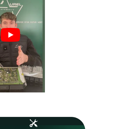
vos boîtiers.
 : moins
Un volume important qui ga
vos
expertise, fiabilité et maîtri
technique.
1253
Boîtiers réparés en