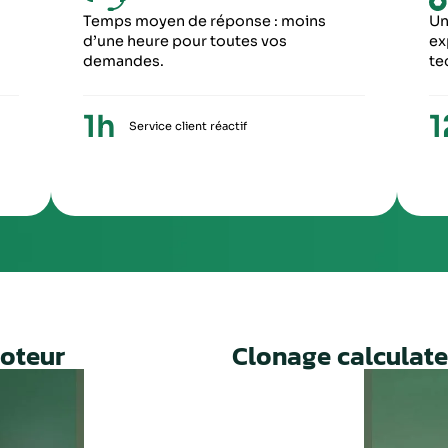
6
5
ME ÉTAPE
CINQUIÈME ÉTA
ception du paiement, votre colis repartira
Une fois le travail 
ronopost avec un numéro de suivi
facture ainsi qu’un
Un service rapide, fiable et 