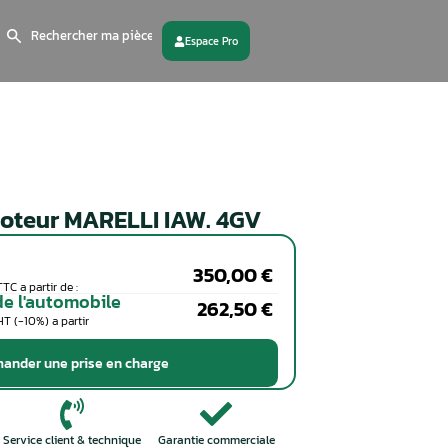
Search
for:
 partenaire
Contactez - nous
Calculateur moteur MARELLI I
Particuliers
Coût de la réparation en TTC a partir de :
Professionnels de l'automobile
Coût de la réparation en HT (-10%) a partir
de :