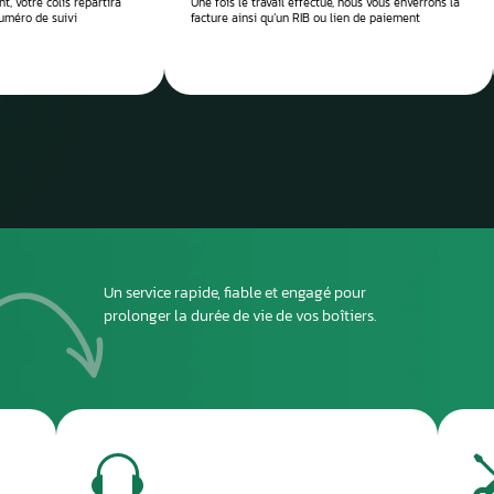
 réparation
Envoyez
ou dépo
atelier
2
DEUXIÈME ÉTAPE
ous envoyer
Imprimez et joignez la fiche à l’intérieur du colis
rant le