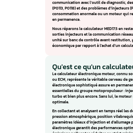
Calculateur MED1
moteur
Le calculateur moteur MED17.5
directe du groupe VAG : Audi 
Octavia/Superb/Yeti, et Volks
boîtier gère de façon intégrée l
la communication réseau véhic
Les symptômes caractéristique
communication avec l’outil de 
(P0113, P0118) et des problèmes
consommation anormale ou un 
en permanence.
Nous réparons le calculateur ME
sorties injecteurs et la commu
unité sur banc de contrôle ava
économique par rapport à l’ach