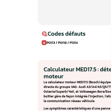
Codes défauts
P0113 / P0118 / P1314