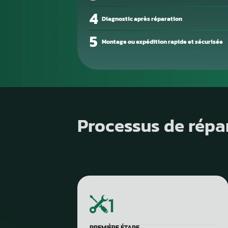
votre calculateur moteur à un
1
Diagnostic de panne précis
2
Contrôle électronique
3
Réparation du compteur