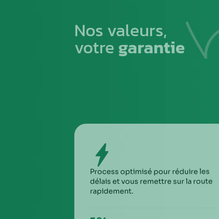
1
PREMIÈRE ÉTAPE
Emballez soigneusement la pièce à n
pour éviter tout risque de la casse du
transport
SIXIÈ
À la ré
via Ch