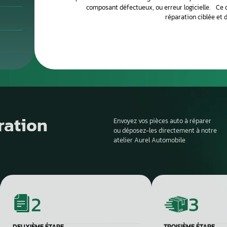
 coût bien inférieur au remplacement par une pièce neuve.
Le processus de 
Si la voiture est sur
profondeur. Il est en
panne et d’identifier