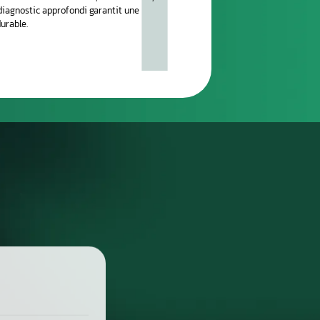
réparation
DIAGNOSTIC DE PANNE PRÉCIS
 place dans notre atelier, nous démontons le compteur pour l’anal
suite testé sur banc à l’aide d’outils professionnels afin de vérif
 l’origine exacte du problème : défaut de communication, court-c