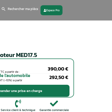
Search
for:
 partenaire
Contactez - nous
Calculateur moteur MED17.5
Particuliers
Coût de la réparation en TTC a partir de :
Professionnels de l'automobile
Coût de la réparation en HT (-10%) a partir
de :