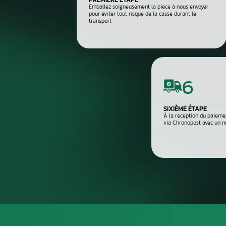
4
Diagnostic après réparation
5
Montage ou expédition rapid
Processus de