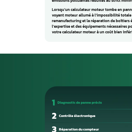
Qu'est ce qu'un 
Le calculateur électronique m
ou ECM, représente le véritabl
électronique sophistiqué assu
essentielles du groupe motopro
turbo et bien plus encore. San
optimale.
En collectant et analysant en t
pression atmosphérique, positi
paramètres idéaux d’injection
électronique garantit des per
émissions polluantes réduites
Lorsqu’un calculateur moteur
voyant moteur allumé à l’imposs
remanufacturing et la réparat
l’expertise et des équipements