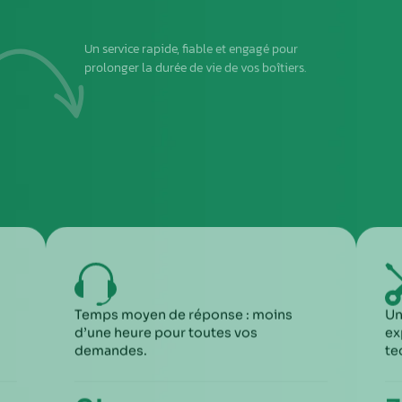
2
DEUXIÈME ÉTAPE
ous envoyer
Imprimez et joignez la fiche à l’intérieur du colis
rant le
6
5
ME ÉTAPE
CINQUIÈME ÉTA
ception du paiement, votre colis repartira
Une fois le travail 
ronopost avec un numéro de suivi
facture ainsi qu’un