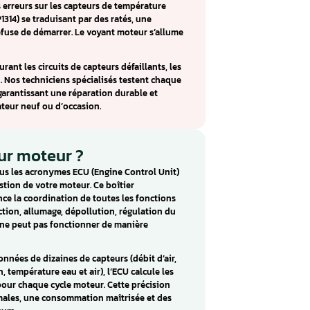
7.5 : détecter les symptômes
 (Bosch) équipe de nombreux véhicules essence à injection
A3/A4/A5/Q5/TT, Seat Altea/Exeo/Leon, Skoda
wagen Bora/Eos/Golf/Jetta/Passat/Scirocco/Tiguan. Ce
’injection, l’allumage, les capteurs de température et d’air, e
ule.
s d’une panne du MED17.5 incluent une perte de
diagnostic, des erreurs sur les capteurs de température
 d’injecteurs (P1314) se traduisant par des ratés, une
moteur qui refuse de démarrer. Le voyant moteur s’allume
D17.5 en restaurant les circuits de capteurs défaillants, les
nication réseau. Nos techniciens spécialisés testent chaque
nt restitution, garantissant une réparation durable et
at d’un calculateur neuf ou d’occasion.