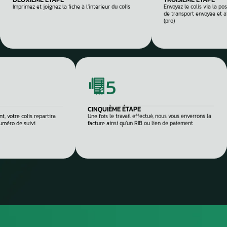
composant défectu
e et sécurisée
 réparation
Envoyez
ou dépo
atelier