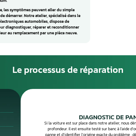
calculateur moteur ?
oteur, connu sous les acronymes ECU (Engine Control Unit)
e cerveau de gestion de votre moteur. Ce boîtier
re en permanence la coordination de toutes les fonctions
pulseur : injection, allumage, dépollution, régulation du
s lui, le moteur ne peut pas fonctionner de manière
emps réel les données de dizaines de capteurs (débit d’air,
on vilebrequin, température eau et air), l’ECU calcule les
 et d’allumage pour chaque cycle moteur. Cette précision
formances optimales, une consommation maîtrisée et des
 au strict minimum.
 tombe en panne, les symptômes peuvent aller du simple
ibilité totale de démarrer. Notre atelier, spécialisé dans le
ion de boîtiers électroniques automobiles, dispose de
 nécessaires pour diagnostiquer, réparer et reconditionner