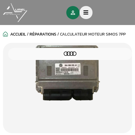
ACCUEIL
/
RÉPARATIONS
/
CALCULATEUR MOTEUR SIMOS 7PP