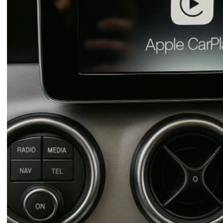
 sont
?
ompatibilité
es peuvent
 pas
n Mercedes