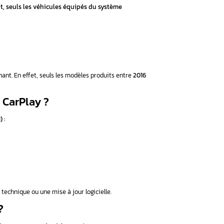
les avec CarPlay ?
t recevoir CarPlay ?
e CarPlay ?
ation ?
edes sont compatibles avec C