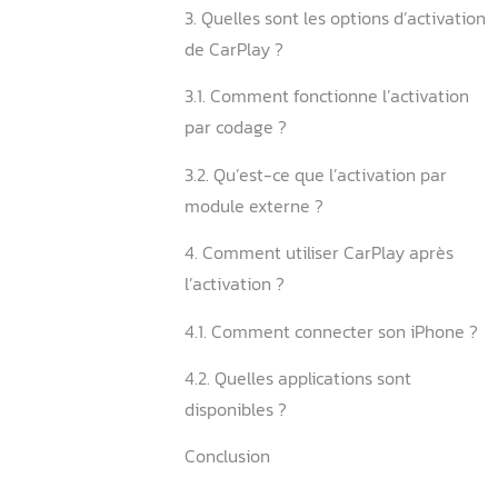
peut recevoir CarPlay ?
2.1. Où trouver les informat
techniques de mon véhicul
2.2. Comment identifier m
NTG ?
3. Quelles sont les options 
de CarPlay ?
3.1. Comment fonctionne l’a
par codage ?
3.2. Qu’est-ce que l’activat