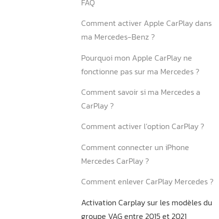
module externe ?
4. Comment utiliser CarPla
l’activation ?
4.1. Comment connecter so
4.2. Quelles applications so
disponibles ?
Conclusion
FAQ
Comment activer Apple Ca
ma Mercedes-Benz ?