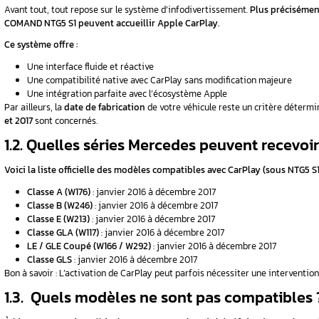
EG : Guide
ugeot,
Sommaire
1. Quels modèles Mercedes sont compatib
2. Comment vérifier si mon Mercedes peu
3. Quelles sont les options d’activation d
4. Comment utiliser CarPlay après l’activ
5. Conclusion
FAQ
1. Quels modèles Merc