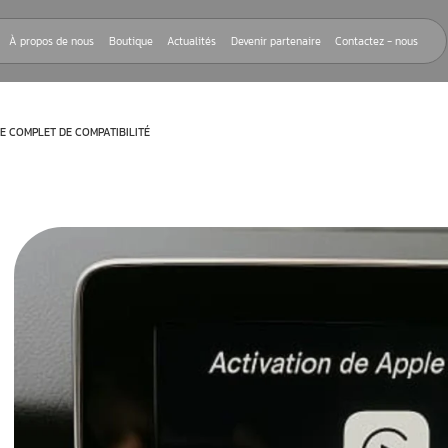
Nos réparations
À propos de nous
Boutique
Actualités
Devenir
 MERCEDES : GUIDE COMPLET DE COMPATIBILITÉ
rnant
ercedes