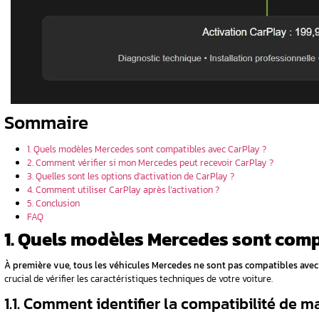
ay ne
cedes ?
cedes a
CarPlay ?
hone
Mercedes ?
 modèles du
2021