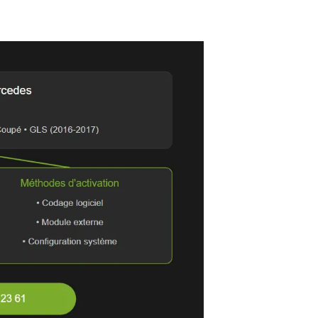
 à connaître !
Ou
ticle pour mieux comprendre ?
concernant l’activation CarPla
t système NTG5 S1
es entre 2016 et 2017
 module externe
e sont pas compatibles
 recommandée
pensable