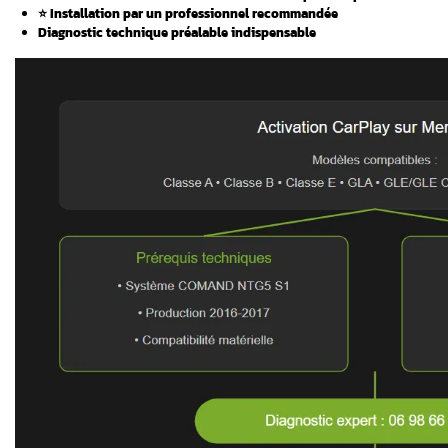
Voici les points essentiels de cet article
y après
Vous souhaitez lire l’ensemble de l’ar
n iPhone ?
Points clés à retenir 
nt
Mercedes
Vérifiez la compatibilité : uniquemen
Modèles concernés : Mercedes produit
Deux méthodes possibles : codage ou
️ Les séries C/GLC/S (NTG5.0/NTG5E) n
⭐ Installation par un professionnel
Diagnostic technique préalable indis
rPlay dans