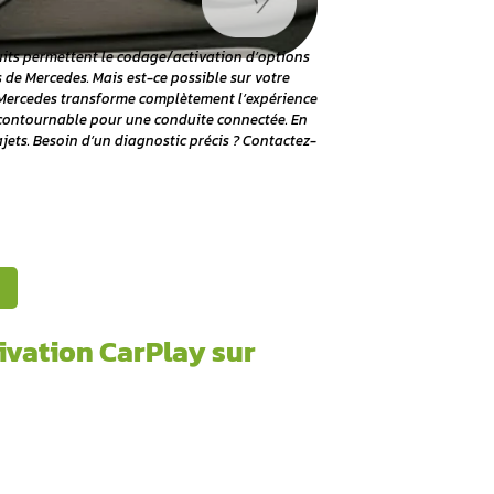
cedes ?
Quels services ou produits permettent le codage/act
souvent chez les propriétaires de Mercedes. Mais est-ce poss
té ? L’activation CarPlay sur Mercedes transforme complèt
 cette modernisation devient incontournable pour une condu
n toute sécurité pendant vos trajets. Besoin d’un diagnostic 