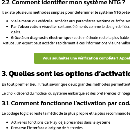
Classe A (
W176
)
: janvier 2016 à décembr
Classe B (W246)
: janvier 2016 à décemb
Classe E (W213)
: janvier 2016 à décembr
Classe GLA (W117)
: janvier 2016 à décem
LE / GLE Coupé (W166 / W292)
: janvier
Classe GLS
: janvier 2016 à décembre 20
Bon à savoir : L’activation de CarPlay peut par
1.3. ️ Quels modèles ne so
À l’inverse, certains véhicules ne pourront 
notamment :
Les modèles Classe C, GLC et S
avec sy
Tous les modèles produits avant 2015
,
Ces systèmes n’ont pas été conçus pour suppo
2. Comment vérifier s
À première vue, cette vérification peut sembl