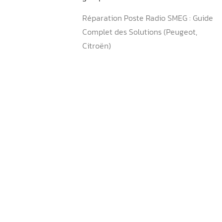
Pourquoi mon Apple CarPl
fonctionne pas sur ma Mer
Comment savoir si ma Mer
CarPlay ?
Comment activer l’option 
Comment connecter un iP
Mercedes CarPlay ?
Comment enlever CarPlay 
Activation Carplay sur les
groupe VAG entre 2015 et 