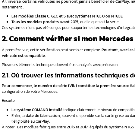
À première vue, tous les véhicules Mercedes
crucial de vérifier les caractéristiques techniq
1.1. Comment identifier la
Avant tout, tout repose sur le système d’info
COMAND NTG5 S1 peuvent accueillir Apple C
Ce système offre :
Une interface fluide et réactive
Une compatibilité native avec CarPlay s
Une intégration parfaite avec l’écosyst
Par ailleurs, la
date de fabrication
de votre vé
et 2017
sont concernés.
1.2. Quelles séries Merced
Voici la liste officielle des modèles compatib