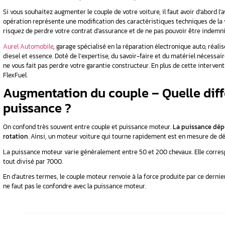
Le couple moteur désigne le résultat de la mul
exprimée en Newton. Ainsi, on obtient la form
Par ailleurs, on peut l’obtenir grâce au régim
(ch) x 7000) / Régime (tr / min).
Afin de calculer la puissance du moteur, on peut
Régime (tr / min) / 7000.
Augmentation du cou
moteur ?
Pour augmenter un couple moteur, il faut pro
en effet, d’améliorer le couple de 20 à 30%. C
Si vous souhaitez augmenter le couple de votre 
opération représente une modification des carac
risquez de perdre votre contrat d’assurance e