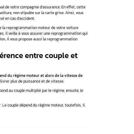
tiplication de la distance exprimée en mètres avec la puissanc
ule suivante :
Couple moteur (N.m.) = Puissance (N) x Distance 
e moteur et la puissance exprimée en chevaux :
Couple moteur (N
 alors utiliser la formule suivante :
Puissance (ch) = Couple mo
ple – Comment augmenter un c
céder à
une reprogrammation moteur avec des boîtiers
. Les b
ependant, leur inconvénient est de diminuer la durée de vie du 
voiture, il faut avoir d’abord l’aval de votre compagnie d’assura
téristiques techniques de la voiture, non stipulée sur la carte 
t de ne pas pouvoir être indemnisé en cas d’accident.