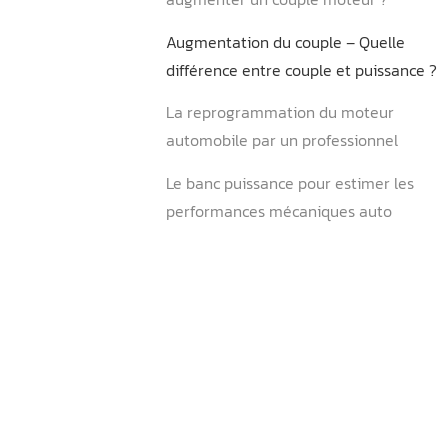
Le calcul du couple moteu
Augmentation du couple 
augmenter un couple mot
Augmentation du couple –
différence entre couple et
La reprogrammation du m
automobile par un profess
Le banc puissance pour est
performances mécaniques