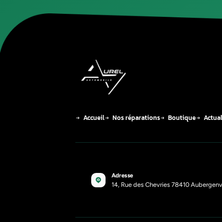
La r
auto