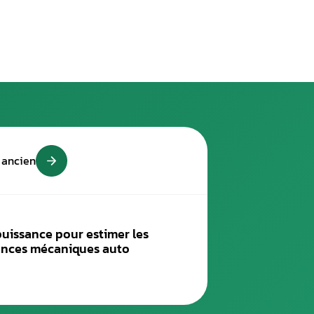
paration électronique auto, réalise la reprogrammation moteur d
ir-faire et du matériel nécessaires, il veille à vous assurer un
cteur. En plus de cette intervention, il vous propose aussi la 
e – Quelle différence entre co
sance moteur.
La puissance dépend du régime moteur et alors 
 rapidement est en mesure de délivrer plus de puissance et de v
0 et 200 chevaux. Elle correspond au couple multiplié par le r
 la force produite par ce dernier. Le couple dépend du régime mo
teur.