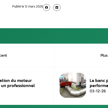
Aurel Automobile
, garage spécialisé en la ré
diesel et essence. Doté de l’expertise, du savo
ne vous fait pas perdre votre garantie constru
FlexFuel.
Augmentation du coupl
puissance ?
On confond très souvent entre couple et puis
rotation
. Ainsi, un moteur voiture qui tourne
La puissance moteur varie généralement entre 5
tout divisé par 7000.
En d’autres termes, le couple moteur renvoie à
ne faut pas le confondre avec la puissance mo