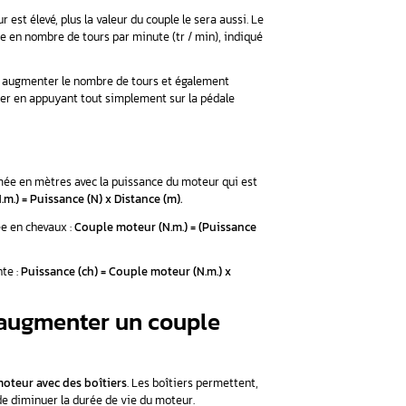
vement de rotation.
Comme la puissance moteur et le régime, il
ut procéder à une reprogrammation.
le moteur d’une automobile ?
 par le mouvement de rotation, particulièrement, des
vilebreq
, il varie
entre 100 et 300 N.m
. pour les automobiles. Toutefois
dimension de la cylindrée.
en effet, plus le régime moteur est élevé, plus la valeur du cou
rotation du moteur, et s’exprime en nombre de tours par minute
 véhicule.
ous devrez, pour pouvoir accélérer, augmenter le nombre de tours
r élevé vous autorisera d’accélérer en appuyant tout simplement
moteur