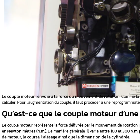
r
– Comment
eur ?
 Quelle
 puissance ?
oteur
ionnel
imer les
 auto