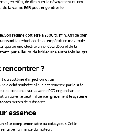
ppelée aussi valve EGR ou soupape EGR, a été inventée dans 
iesel. Elle a été imposée récemment par les normes européennes
xiques dégagés dans l’air. Elle permet, en effet, de diminuer l
pendant, une panne au niveau de la vanne EGR peut engend
auto Diesel.
-t-elle ?
le moteur est en faible charge. Son régime doit être à 2500
az du moteur et d’échappement favorisant la réduction de la t
 la vanne à travers un clapet électrique ou une électrovanne. Ce
e moteur, etc.
Ces pièces permettent, par ailleurs, de brûler un
nes qu’elle peut rencontrer ?
uvent entraîner l’encrassement du système d’injection et u