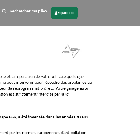
Search
for:
 partenaire
Contactez - nous
n charge le diagnostic automobile et la réparation de votre vé
n moteur. Notre personnel confirmé peut intervenir pour résou
es bougies de préchauffage, de moteur (la reprogrammation), etc.
vanne EGR.
En effet, cette opération est strictement interdite pa
nne EGR ?