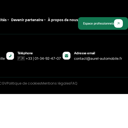
dre l’AdBlue sur un tracteur
: tout savoir !