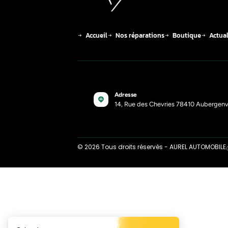
Compren
agricole 
04-8-26