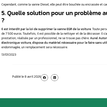
dysfonctionnement du moteur
. D’autre part
ou/et si le clapet reste fermé. Cela s’expliq
blocage de l’électrovanne et/ou du clapet. Par
d’admission. En ce cas, le calculateur moteur
4. La vanne EGR et les
Certains véhicules à moteur essence dispos
dernière permet de diminuer la quantité des 
Cependant, comme la vanne Diesel, elle peut 
5. Quelle solution po
?
Il est interdit par la loi de supprimer la van
de 7 500 euros. Toutefois, il est possible de la
prestation, réalisée par un professionnel, ne 
électronique voiture, dispose du matériel né