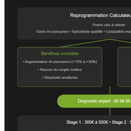
Points clés à retenir
 peut-on
calculateur moteur
Intervention technique sur le calcula
nsommation ?
Gains en puissance
️ Nécessite un spécialiste qualifié
vigilance à
Compatible essence et diesel
️ Importance de la qualité de l’interve
Solution réversible
mécanique ?
mécanique ?
tier
sir ?