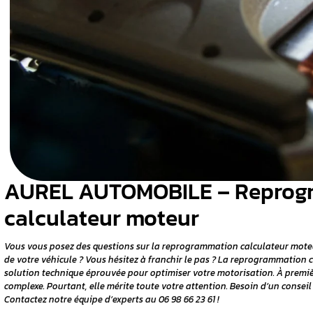
culateur
ulateur
 concernés