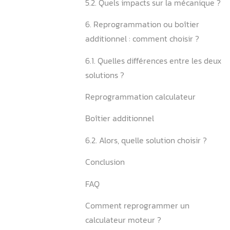
reprogrammation ?
4.1. Quelles améliorations
constater ?
4.2. Qu’en est-il de la co
5. Quels sont les points de 
connaître ?
5.1. ️Quels impacts sur la 
5.2. Quels impacts sur la 
6. Reprogrammation ou boî
additionnel : comment choi