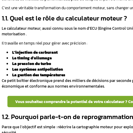
?
lculateur
Sommaire
jour le
1. La reprogrammation calculateur moteu
2. Quels sont les véhicules concernés pa
?
3. Comment fonctionne une reprogramma
4. Quels sont les bénéfices réels d’une 
rammer sa
5. Quels sont les points de vigilance à co
6. Reprogrammation ou boîtier additionn
7. Conclusion
FAQ
teur a été
1. La reprogrammation
c’est exactement ?