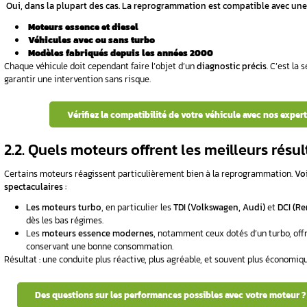
Ce petit
boîtier électronique
prend des milli
économique et conforme aux normes envir
Vous souhaitez comprendre le potenti
1.2. Pourquoi parle-t-on 
Parce que l’objectif est simple : réécrire la c
sécurité .
Voici ce que la reprogrammation permet :
Optimiser les réglages de base
(injecti
Adapter les performances
à votre style
Respecter les limites mécaniques
imposé
En somme, vous roulez dans la même voiture… 
Prêt à libérer les performances