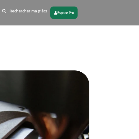
Search
for:
 partenaire
Contactez - nous