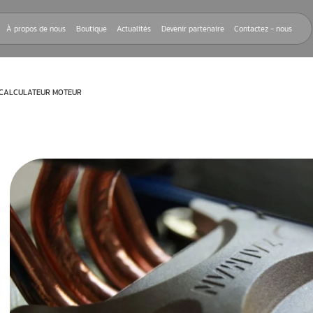
Nos réparations
À propos de nous
Boutique
Actualités
Devenir
EPROGRAMMATION CALCULATEUR MOTEUR
rnant la
eur moteur