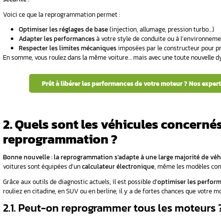
d’un
La
reprogrammation du
calculateur moteur
Concrètement, elle permet d’
optimiser les ré
e moyenne
bénéficiez de
meilleures performances
,
plus
C’est une véritable transformation du compo
1.1. Quel est le rôle du cal
calculateur
Le
calculateur moteur
, aussi connu sous le 
motorisation .
Il travaille en temps réel pour gérer avec précis
EUR
L’injection de carburant
Le timing d’allumage
pillon –
️ La pression du turbo
Les systèmes antipollution
onnement
️ La gestion des températures