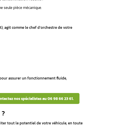
r, qu’est-ce que c’est exactement ?
r la reprogrammation ?
tion dans la pratique ?
reprogrammation ?
nnaître ?
el : comment choisir ?
 calculateur moteur, qu’est-c