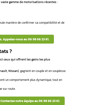
ers de décisions par seconde pour assurer un fonctionnemen
onnementales.
el de votre calculateur ? Contactez nos spécialistes au 06
de reprogrammation ?
artographie moteur
pour exploiter tout le potentiel de votre
on, allumage, pression turbo…)
 de conduite ou à l’environnement d’utilisation (ville, route, m
es par le constructeur pour préserver la fiabilité ️
mais avec une toute nouvelle dynamique !
 de votre moteur ? Nos experts sont disponibles au 06 98 6