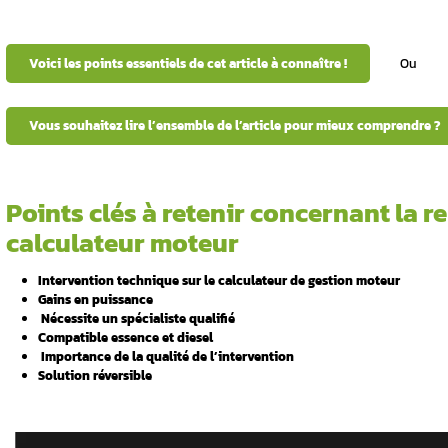
AUREL AUTOMOBIL
tous les
calculateur mote
les meilleurs
Vous vous posez des questions sur la
repro
de votre véhicule ? Vous hésitez à franchi
solution technique éprouvée pour optimiser
complexe. Pourtant, elle mérite toute votre
e
Contactez notre équipe d’experts au 06 98 66
ratique ?
 d’une
Voici les points essentiels de cet article
 modifiés ?
Vous souhaitez lire l’ensemble de l’ar
 réels d’une