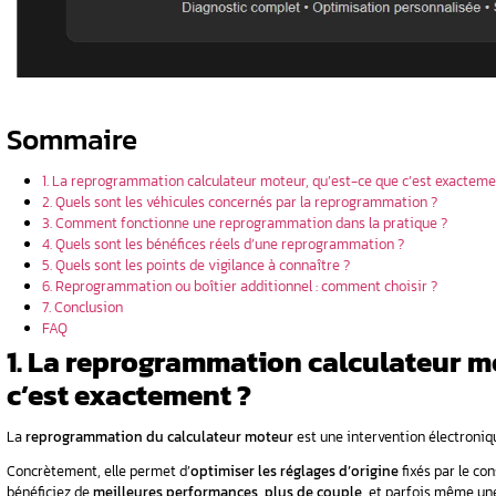
re les deux
eur
hoisir ?
un