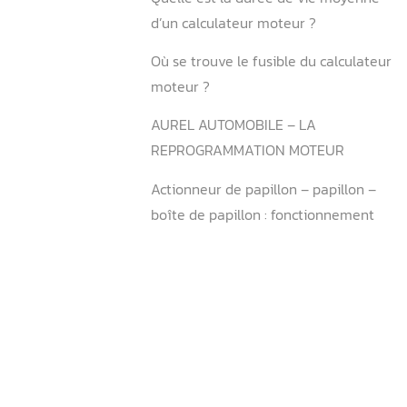
Quels sont les risques de
reprogrammer un moteur 
Comment réinitialiser le ca
moteur ?
Comment puis-je mettre à 
calculateur de ma voiture 
Est-il possible de reprog
voiture soi-même ?
Comment savoir si mon mo
reprogrammé ?