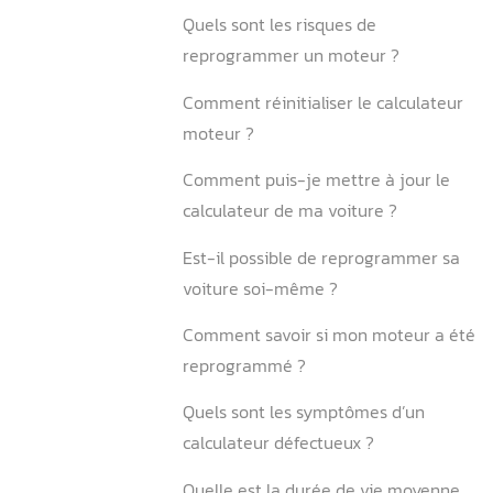
6.1. Quelles différences ent
solutions ?
Reprogrammation calculat
Boîtier additionnel
6.2. Alors, quelle solution c
Conclusion
FAQ
Comment reprogrammer 
calculateur moteur ?