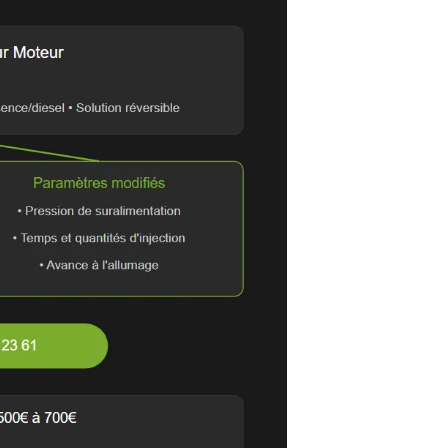
 concernant la reprogrammatio
teur de gestion moteur
ntion