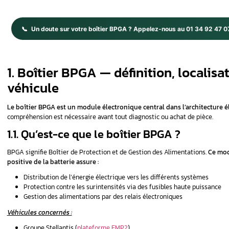
Aucun symptôme important pour 
Question suivante
ANALYSE ATELIER AUREL AUTOMOBILE
⚡
Corentin
— avis expert 
Le
boîtier BPGA
est une pièce critiqu
électriques variés
, parfois difficiles à
B1624
est un signal d’alerte connu sur