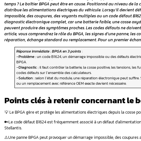
mes courants
Boîtier BPGA : Tou
ne panne
comment le répar
ce ?
elle
Votre Peugeot 3008, Citroën C4 Picasso, D
défauts électroniques apparaissent sans
posants ?
temps ? Le boîtier BPGA peut être en cause
distribue les alimentations électriques du
ic
impossible, des coupures, des voyants mul
diagnostic électronique complet, car une b
 diagnostic
peuvent produire des symptômes proches. 
article, vous comprendrez le rôle du BPGA, 
réparation, échange standard ou remplace
 remplacer
Réponse immédiate : BPGA en 3 points
:
solution