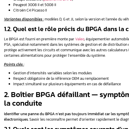
la référence OEM
et de la
compatibili
intervention mal orientée peut aggraver
✅ Diagnostic BPGA indispensable
🔎 C
🚗 Véhicules Stellantis concernés
📞
Un doute sur votre boîtier BPGA ? A
1. Boîtier BPGA — défin
véhicule