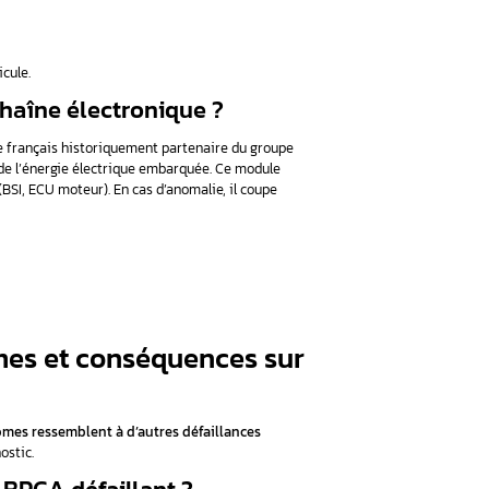
té exacte
avec le modèle concerné restent indispensables.
 la situation et augmenter le coût de réparation.
ode défaut B1624 à contrôler
⚠️ Référence OEM à vérifier avant ach
ppelez-nous au 01 34 92 47 07 pour un diagnostic adapté à v
ition, localisation et rôle dans