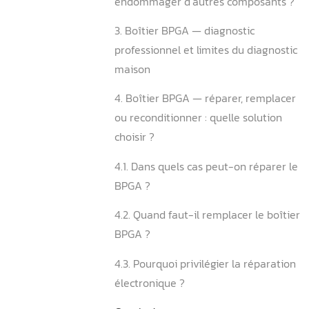
2.1. Quels sont les symptô
d’un BPGA défaillant ?
2.2. Comment distinguer u
BPGA d’une autre défaillan
2.3. Une panne BPGA peut-
endommager d’autres com
3. Boîtier BPGA — diagnost
professionnel et limites du
maison
4. Boîtier BPGA — réparer,
ou reconditionner : quelle 