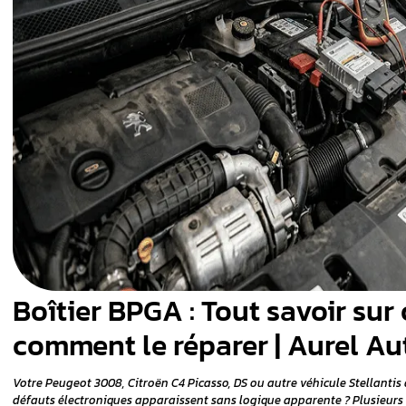
 être en
,
 véhicule
r BPGA ?
 du BPGA
e ?
—
s sur la