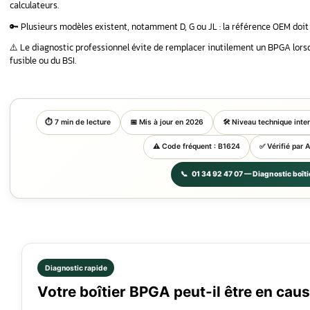
–
Problème :
un code B1624, un démarrage i
BPGA.
–
Diagnostic :
il faut contrôler la batterie,
codes défauts sur l’ensemble des calculat
 réparer le
–
Solution :
selon l’état du module, une ré
ou un remplacement avec référence OEM e
r le boîtier
Points clés à retenir
💡 Le BPGA gère et protège les alimentations 
 réparation
🔑Le code défaut B1624 est fréquemment asso
Stellantis.
⚠️Une panne BPGA peut provoquer un démarra
calculateurs.
🔑 Plusieurs modèles existent, notamment D, G
⚠️ Le diagnostic professionnel évite de rempl
uent :
fusible ou du BSI.