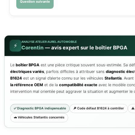
Répondez à quelques questions pour 
faux contact, d’un fusible haute pui
électronique professionnel, mais il 
votre véhicule.
Question 1 sur 7
1. Quel est le symptôme pr
Le véhicule refuse de démarrer 
Le démarrage est parfois impossib
Des équipements électriques fonc