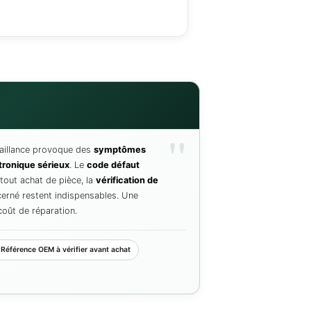
évaluer si votre panne peut venir du boîtier BPGA, de la ba
ssance ou d’un autre calculateur. Ce test ne remplace pas un
vous aide à repérer les signes qui doivent vous inciter à fair
incipal observé sur votre véhicule ?
malgré une batterie apparemment correcte
le puis redevient normal
tionnent de manière irrégulière