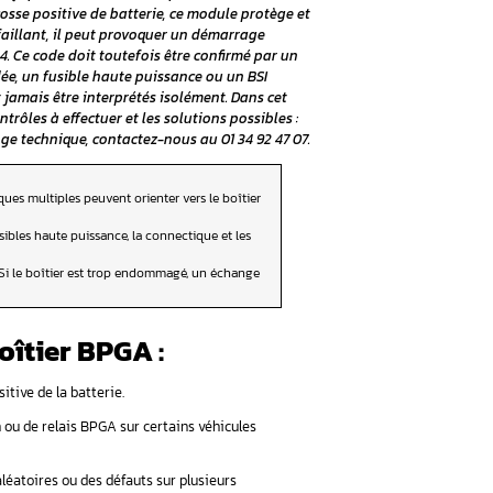
t savoir sur ce calculate
er | Aurel Automobile
S ou autre véhicule Stellantis de plateforme EMP2 refuse de
 logique apparente ? Plusieurs équipements tombent en pa
. Positionné au niveau de la cosse positive de batterie, ce
 véhicule. Lorsqu’il devient défaillant, il peut provoquer u
tiples ou un code défaut B1624. Ce code doit toutefois être
atterie faible, une cosse oxydée, un fusible haute puissanc
Les codes défauts ne doivent jamais être interprétés isolé
les signes d’une panne, les contrôles à effectuer et les solut
ment. Pour un premier échange technique, contactez-nous a