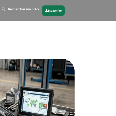
Search
for:
 partenaire
Contactez - nous
ILE