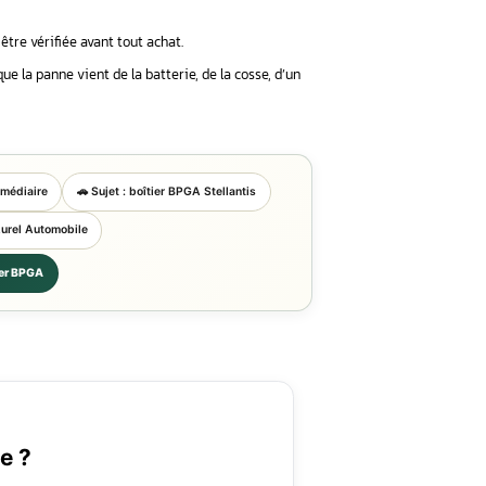
mpossible ou des défauts électriques multiples peuvent orienter vers
 la cosse positive, les tensions, les fusibles haute puissance, la connect
eurs.
paration électronique peut suffire. Si le boîtier est trop endommagé,
xacte devient nécessaire.
 concernant le boîtier BPGA :
électriques depuis la cosse positive de la batterie.
cié à un défaut d’alimentation ou de relais BPGA sur certains
ge impossible, des coupures aléatoires ou des défauts sur plu
 ou JL : la référence OEM doit être vérifiée avant tout achat.
acer inutilement un BPGA lorsque la panne vient de la batterie,