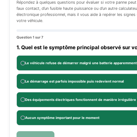
ions pour
⏱️ 7 min de lecture
📅 Mis à jour en
asse A W168
⚠️ Code f

Diagnostic rapide
Votre boîtier BPGA pe