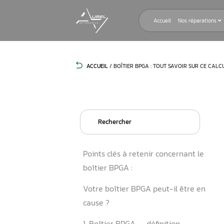
Accueil
ACCUEIL
/
BOÎTIER BPGA : TOUT SA
Search
for:
Points clés à retenir conce
boîtier BPGA :