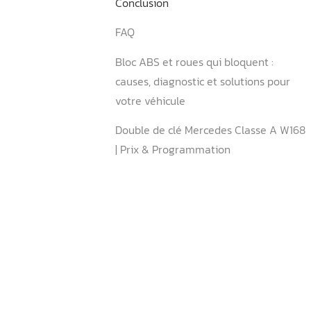
choisir ?
4.1. Dans quels cas peut-on
BPGA ?
4.2. Quand faut-il remplace
BPGA ?
4.3. Pourquoi privilégier la
électronique ?
Conclusion
FAQ
Bloc ABS et roues qui bloq