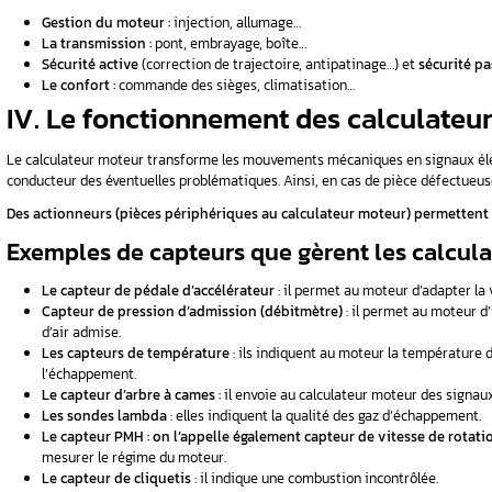
L’ECU
se trouve dans le moteur du véhicule. Il s
résister aux conditions météorologiques. Par a
d’un filtre électrique) dont le nombre est vari
fonctionnement du moteur.
Le calculateur peut être aussi intégré avec 
Enfin, d’autres formes peuvent contenir, à l’int
aussi d’autres composants électroniques.
On 
circuits intégrés et les diodes.
III. Le rôle du calcula
Le calculateur moteur est l’élément central d
dans la voiture :
Gestion du moteur :
injection, allumage
La transmission :
pont, embrayage, boît
Sécurité active
(correction de trajectoir
Le confort :
commande des sièges, clima