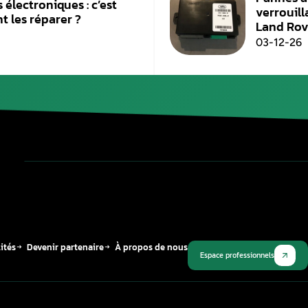
Aurel Automobile
est votre garage spécialisé d
reprogrammation des calculateurs voitures él
concerne tout type de moteur et de voiture c
Publié le
12 mars 2026
Plus récent