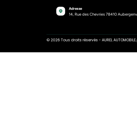
Les 
quoi
03-1