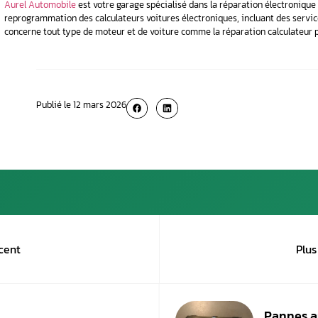
IV. Le fonctionnement 
Le calculateur moteur transforme les mouveme
conducteur des éventuelles problématiques. Ain
Des actionneurs (pièces périphériques au ca
Exemples de capteurs que 
Le capteur de pédale d’accélérateur
: i
Capteur de pression d’admission (débi
d’air admise.
Les capteurs de température
: ils indi
l’échappement.
Le capteur d’arbre à cames :
il envoie a
Les sondes lambda
: elles indiquent la
Le capteur PMH : on l’appelle égalemen
mesurer le régime du moteur.
Le capteur de cliquetis
: il indique une