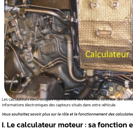
eurs
moteur
calculateurs
gèrent les
es : c’est
er ?
le de