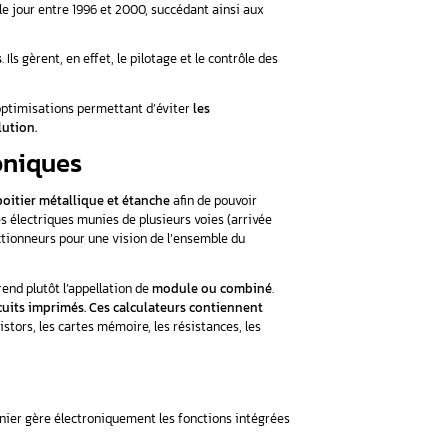
s éléments centraux des voitures. Leur principale fonction est 
s dans votre véhicule.
fonctionnement des calculateurs électroniques ? N’hésitez pas
r : sa fonction et son histoire
Control Unit en anglais)
ont vu le jour entre 1996 et 2000, succ
spensable de vos automobiles
. Ils gèrent, en effet, le pilotag
 électronique est de réaliser des optimisations permettant d’évi
dre mieux aux normes de pollution.
culateurs électroniques