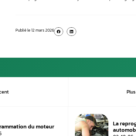
En outre, l’indice d’octane renvoie à la capac
Une essence à indice élevé pourrait bien résis
l’étincelle de la bougie. En réduisant ce qu’on 
persévérance de la longévité et les performa
95 et 98 renvoient alors aux indices d’octa
Remarque :
Aujourd’hui, l’essence Sans Plomb est la no
Y a-t-il un risque à s
Confondre l’essence et le diesel est évidemmen
plusieurs formes d’essence ? Vous pouvez, par
varient uniquement par leur taux d’octane. En
votre moteur. Ainsi,
il n’y a pas de risque d
En outre, si vous utilisez encore une voitur
Besoin d’une reprogrammation FlexFuel ? Aye