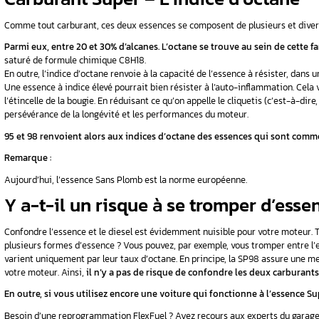
Le carburant Super contient du plomb. Celui
Lubrifier les soupapes du moteur de la v
Optimiser l’indice d’octane du carburant
En 2000, ce type de carburant a été abandonné. 
était aussi plus dangereux pour l’environneme
proposées sur le marché.
Essence sans plomb 9
Aujourd’hui, il n’y a plus de carburant qui con
Cela est dû, comme nous l’avons évoqué, au fai
risques environnementaux. Par ailleurs, la di
Carburant Super – L’i
Comme tout carburant, ces deux essences se c
Parmi eux, entre 20 et 30% d’alcanes. L’octa
saturé de formule chimique C8H18.