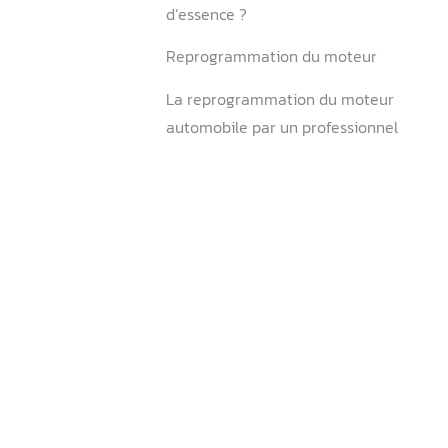
Carburant Super – L’indice
Y a-t-il un risque à se tro
d’essence ?
Reprogrammation du mot
La reprogrammation du m
automobile par un profess