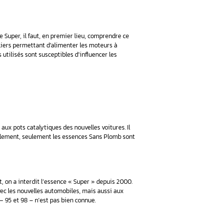
 à la pompe il y a quelques années, est remplacé par l’essence
Et que faut-il faire si l’on utilise encore une voiture qui foncti
éservoir de la voiture avec l’essence la plus adaptée. Cependa
ence proposés.
t ?
e essence Sans Plomb et essence Super, il faut, en premier lieu
nge de différents produits pétroliers permettant d’alimenter le
omposition et les divers additifs utilisés sont susceptibles d’inf
rdit