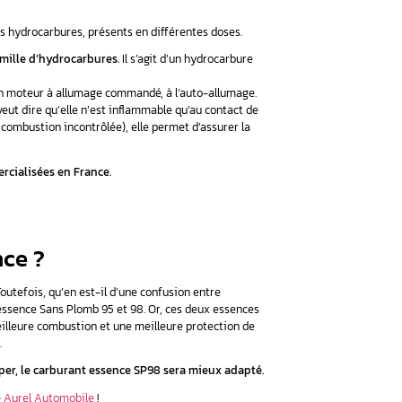
-ci présente deux rôles :
oiture
.
En effet, il n’était plus adapté aux pots catalytiques des nouvel
nt et pour l’être humain. Actuellement, seulement les essence
5 ET 98
tient du plomb à la pompe. En fait, on a interdit l’essence « Sup
t qu’il n’était plus compatible avec les nouvelles automobiles, 
fférence entre les deux essences– 95 et 98 – n’est pas bien con
ndice d’octane
omposent de plusieurs et divers hydrocarbures, présents en di
ne se trouve au sein de cette famille d’hydrocarbures.
Il s’agi