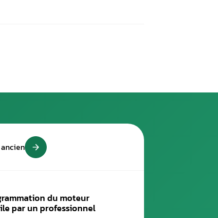
ité de l’essence à résister, dans un moteur à allumage commandé,
ter à l’auto-inflammation. Cela veut dire qu’elle n’est inflamma
appelle le cliquetis (c’est-à-dire, combustion incontrôlée), elle 
nces du moteur.
ne des essences qui sont commercialisées en France.
rme européenne.
e tromper d’essence ?
t nuisible pour votre moteur. Toutefois, qu’en est-il d’une con
 exemple, vous tromper entre l’essence Sans Plomb 95 et 98. Or
 principe, la SP98 assure une meilleure combustion et une meil
e confondre les deux carburants
.
e qui fonctionne à l’essence Super, le carburant essence SP9
z recours aux experts du garage
Aurel Automobile
!