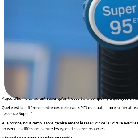
 d’octane
mper
eur
oteur
ionnel