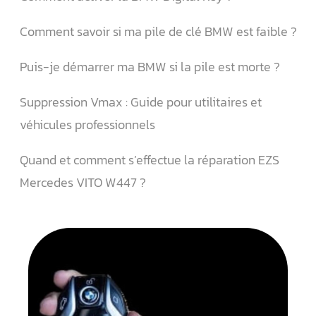
Comment savoir si ma pile de clé BMW est faible ?
Puis-je démarrer ma BMW si la pile est morte ?
Suppression Vmax : Guide pour utilitaires et
véhicules professionnels
Quand et comment s’effectue la réparation EZS
Mercedes VITO W447 ?