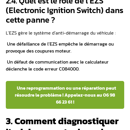
2.4. Quel est le rôle de l’EZS
(Electronic Ignition Switch) dans
cette panne ?
L’EZS gère le système d’anti-démarrage du véhicule :
️ Une défaillance de l’EZS empêche le démarrage ou
provoque des coupures moteur.
️ Un défaut de communication avec le calculateur
déclenche le code erreur C084000.
️ Une reprogrammation ou une réparation peut
résoudre le problème ! Appelez-nous au 06 98
66 23 61 !
3. Comment diagnostiquer