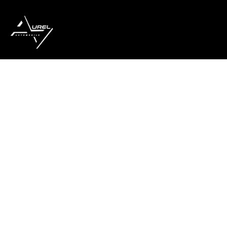
Accueil
Nos réparations
Boutique
Actualités
Devenir partenaire
À propos de nous
Espace professionnels
Adresse
Téléphone
Adresse email
14, Rue des
🇫🇷 +33 | 01-34-
contact@aurel-
Chevries
92-47-07
automobile.fr
78410 Aubergenville