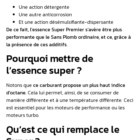
Sur le marché du pétrole, nous trouvons plusieurs types
d’essence comme le Super Premier 95 et le Sans
Plomb.
Si la composition du carburant Sans Plomb est
quasi similaire à celle du Super Premier, il y a tout de
même une différence notable. En effet, nous remarquons
la présence d’additifs spécifiques pour le carburant
distribué dans les stations-services. Ces différents
additifs ont 3 actions :
Une action détergente
Une autre anticorrosion
Et une action désémulsifiante-dispersante
De ce fait, l’essence Super Premier s’avère être plus
performante que le Sans Plomb ordinaire, et ce, grâce à
la présence de ces additifs
.
Pourquoi mettre de
l’essence super ?