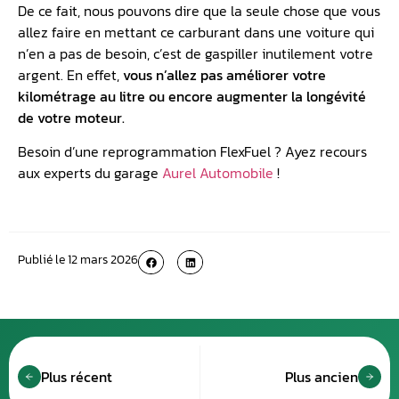
Est-il avantageux de mettre de l’essence Super dans
notre véhicule ? En vrai, l’unique différence entre
l’essence ordinaire et les autres, c’est l’indice d’octane
disponible dans le carburant.
Sachez que l’indice n’a
aucun rapport avec la qualité de l’essence.
En effet
l’indice mesure la résistance à l’auto-allumage
(allumage sans intervention de la bougie).
De ce fait, nous pouvons dire que la seule chose que vous
allez faire en mettant ce carburant dans une voiture qui
n’en a pas de besoin, c’est de gaspiller inutilement votre
argent. En effet,
vous n’allez pas améliorer votre
kilométrage au litre ou encore augmenter la longévité
de votre moteur.
Besoin d’une reprogrammation FlexFuel ? Ayez recours
aux experts du garage
Aurel Automobile
!