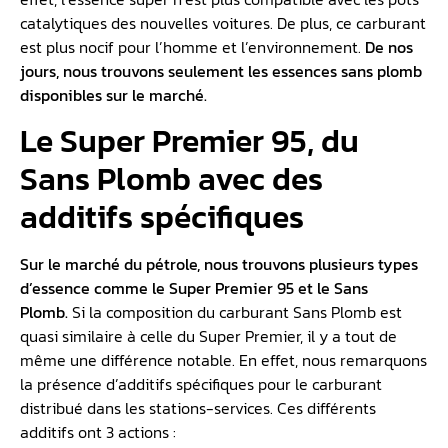
L’essence Super se présente comme un carburant qui est
doté du plomb.
Ce dernier joue principalement deux
rôles
:
Lubrifier les soupapes du moteur
Améliorer l’indice d’octane du carburant
Notons que ce type d’essence a été délaissé en 2000. En
effet, l’essence super n’est plus compatible avec les pots
catalytiques des nouvelles voitures. De plus, ce carburant
est plus nocif pour l’homme et l’environnement.
De nos
jours, nous trouvons seulement les essences sans plomb
disponibles sur le marché.
Le Super Premier 95, du
Sans Plomb avec des
additifs spécifiques