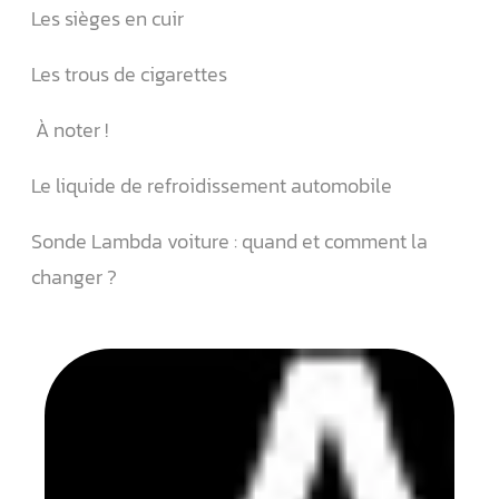
Les sièges en cuir
Les trous de cigarettes
À noter !
Le liquide de refroidissement automobile
Sonde Lambda voiture : quand et comment la
changer ?