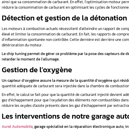
Certains constructeurs automobiles ont même 
En effet, les véhicules actuels disposent d’un
réguler son fonctionnement par l’intermédiair
quantité d’air aspiré par le moteur, la températ
nombre de tours, etc.
Améliorer les perform
L’un des plus grands secrets de votre construc
différents modèles, et non pas spécifiquement 
programmé ou sur-programmé. En d’autres ter
paramétrage de la cartographie moteur.
Le chip tuning, ou la reprogrammation moteur,
ainsi que sa consommation de carburant. En ef
réduire la consommation de carburant en opti
Détection et gestion d