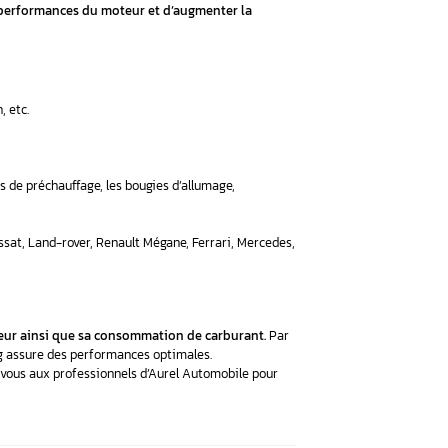
d’atteindre un rapport de compression le plus élevé pour fourn
. En fait, les rapports de compression élevés s’accompagnent d
e dernière est derrière une combustion bruyante et de gros ris
 par la pose des capteurs de détonation au niveau du bloc 
a quantité d’oxygène qui réside dans les gaz d’échappement.
dans la chambre de combustion pour se mélanger avec l’air aspi
é de carburant injecté devient adéquate pour la quantité d’oxygè
léments non combustibles dans le catalyseur ait lieu. Ceci per
gaz d’échappement par extraction de l’oxygène.
notre garage automobile
réparation électronique auto, intervient pour réaliser la re