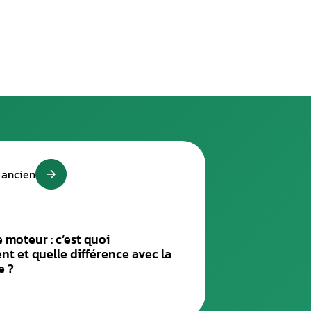
chip tuning afin d’améliorer les performances du moteur et d
ic des pannes
uin, de la colonne de direction, etc.
cement du turbocompresseur
éfectueuses comme les bougies de préchauffage, les bougies d
etc.
l E85, SP95…
et tous les modèles : Fiesta, Passat, Land-rover, Renault Mégan
miser les performances du moteur ainsi que sa consommation
oins du véhicule, le chip tuning assure des performances opti