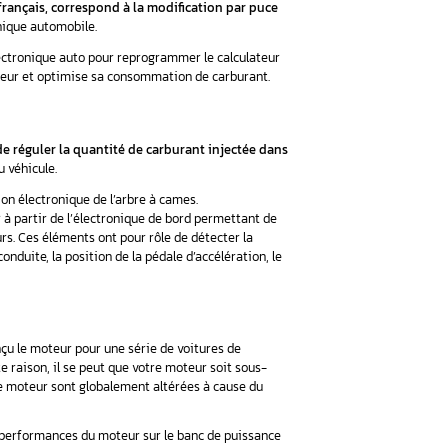
upart des personnes, on le croise quotidiennement par tout pr
 ? Des composants CMS ? Un régulateur de vitesse ? Ce n’est pa
écouvrons ensemble qu’est-ce que le chip tuning et déchiff
ionnement des véhicules !
nition
ngue anglaise, qui, traduite en français, correspond à la modi
t d’une intervention sur l’électronique automobile.
éalisée par un spécialiste de l’électronique auto pour reprogram
iorer les performances du moteur et optimise sa consommatio
n chip tuning ?
ion des performances permet de réguler la quantité de carbu
t de carburant dès l’allumage du véhicule.