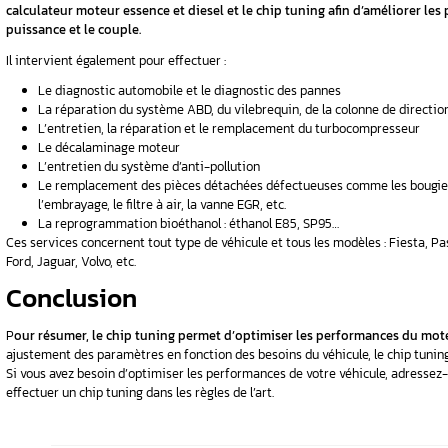
Les moteurs à combustion actuels nécessitent 
élevé et limiter la consommation de carburant
d’inflammation spontanée non contrôlée. Cett
détérioration du moteur.
Le chip tuning permet de gérer ce problème
retarder le moment de l’allumage.
Gestion de l’oxygène
Un capteur d’oxygène assure la mesure de l
quantité adéquate de carburant sera injectée 
En effet, le calcul se fait pour que la quantit
gaz d’échappement pour que l’oxydation des é
réduire les oxydes d’azote présents dans les 
Les interventions de 
Aurel Automobile
, garage spécialisé en la 