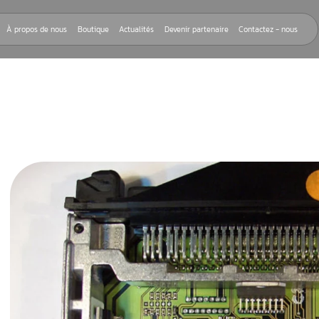
Nos réparations
À propos de nous
Boutique
Actualités
Devenir
CE QUE C’EST ?
n
p tuning ?