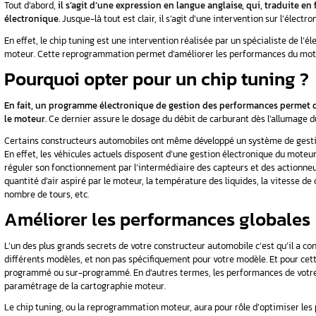
Même si ce terme reste énigmatique pour la pl
rence avec
véhicule. Est-ce des composants électroniques
toutes les raisons pour être confondu. Alors,
d
pour une meilleure compréhension du fonct
Le chip tuning : la défi
Tout d’abord,
il s’agit d’une expression en la
électronique.
Jusque-là tout est clair, il s’agi
En effet, le chip tuning est une intervention r
moteur. Cette reprogrammation permet d’amél
Pourquoi opter pour u
En fait, un programme électronique de gest
le moteur.
Ce dernier assure le dosage du débi