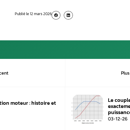
calculateur moteur essence et diesel et le 
puissance et le couple.
Il intervient également pour effectuer :
Le diagnostic automobile et le diagnost
La réparation du système ABD, du vilebreq
L’entretien, la réparation et le rempla
Le décalaminage moteur
L’entretien du système d’anti-pollution
Le remplacement des pièces détachées d
l’embrayage, le filtre à air, la vanne EGR, 
La reprogrammation bioéthanol : éthano
Ces services concernent tout type de véhicule 
Ford, Jaguar, Volvo, etc.
Conclusion
P
our résumer, le chip tuning permet d’opti
ajustement des paramètres en fonction des bes