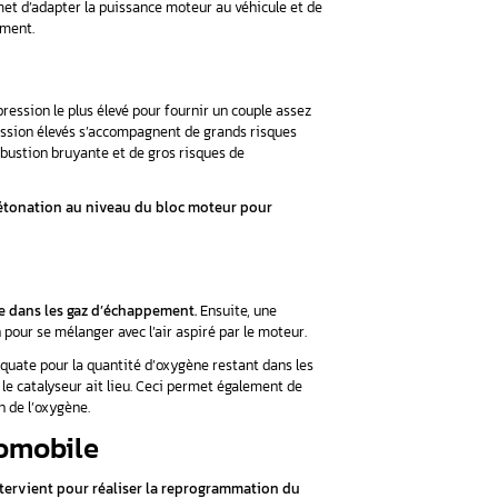
développé un système de gestion électronique de l’arbre à ca
e gestion électronique du moteur à partir de l’électronique de 
e des capteurs et des actionneurs. Ces éléments ont pour rôle d
ure des liquides, la vitesse de conduite, la position de la pédale
ances globales
teur automobile c’est qu’il a conçu le moteur pour une série de 
pour votre modèle. Et pour cette raison, il se peut que votre m
mes, les performances de votre moteur sont globalement altér
 aura pour rôle d’optimiser les performances du moteur sur le
fet, l’optimisation moteur permet d’adapter la puissance mote
misant les cycles de fonctionnement.
e la détonation