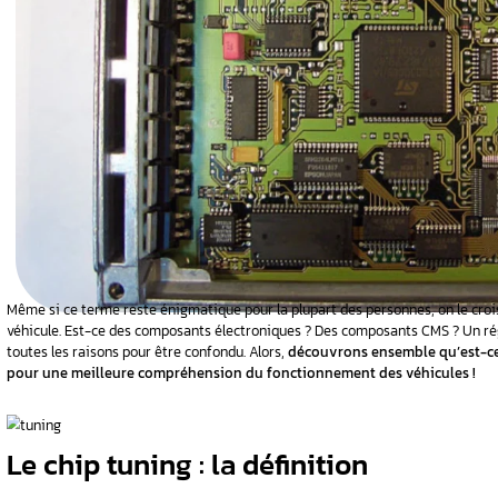
s globales
 détonation
 garage
: histoire
oi