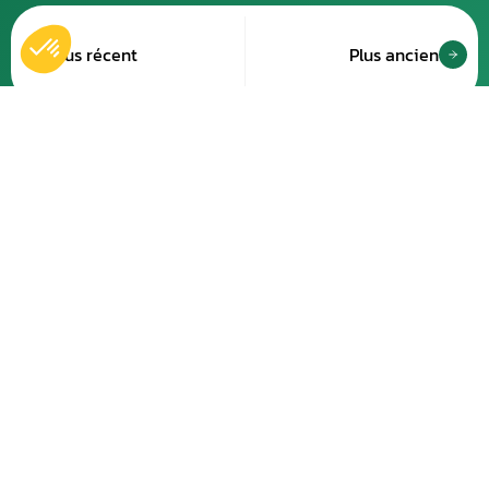
Plus récent
Plus ancien
Accueil
Nos réparations
Boutique
Actualités
Devenir partenaire
À propos de nous