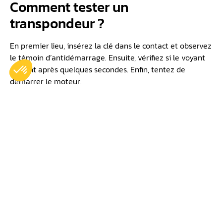
Comment tester un
transpondeur ?
En premier lieu, insérez la clé dans le contact et observez
le témoin d’antidémarrage. Ensuite, vérifiez si le voyant
s’éteint après quelques secondes. Enfin, tentez de
démarrer le moteur.
Pourquoi ma voiture ne détecte
pas ma clé ?
Plusieurs raisons peuvent expliquer ce problème. Tout
d’abord, la pile de la clé peut être faible. De plus, le
transpondeur peut être endommagé. Enfin, le récepteur
du véhicule peut dysfonctionner.
Que se passe-t-il lorsqu’une clé
de transpondeur tombe en