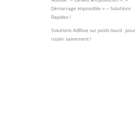
II. Considération légale de 
suppression de l’AdBlue
AdBlue : « Défaut antipollu
Démarrage impossible » – 
Rapides !
Solutions AdBlue sur poids 
rouler sainement !