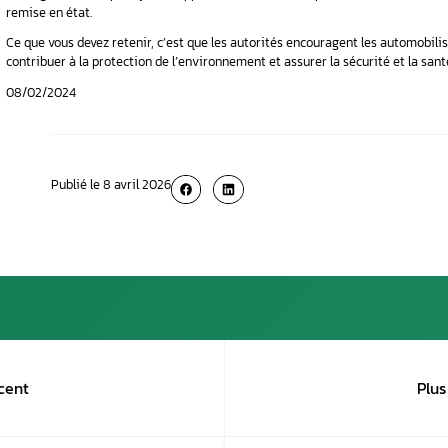
parc automobile diesel disposera d’un système
II. Considération légal
La suppression d’AdBlue dans les véhicules 
émissions d’oxydes d’azote (NOx) peut cause
Bien que séduisante pour certains en raison d
effet, gardez à l’esprit que la suppression d’A
remise en état.
Ce que vous devez retenir, c’est que les autor
contribuer à la protection de l’environnement e
08/02/2024