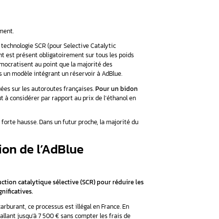
quide principalement conçue pour les voitures fonctionnant
% d’urée, l’AdBlue permet de transformer les oxydes d’azote ém
ur l’homme que pour l’environnement.
nt dans les voitures ayant une technologie SCR (pour Selective
talytique Sélective). Cet élément est présent obligatoirement s
efois, de plus en plus, ils se démocratisent au point que la maj
s dans leur catalogue au moins un modèle intégrant un réservo
ue dans les stations-service situées sur les autoroutes français
 soit environ 3€ par litre
, un coût à considérer par rapport au pr
consommation d’AdBlue est en forte hausse. Dans un futur proc