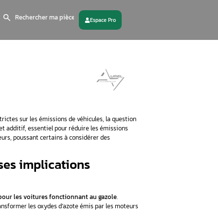
Search
for:
 partenaire
Contactez - nous
iques et les réglementations strictes sur les émissions de véhi
ion d’AdBlue prend de l’ampleur. Cet additif, essentiel pour rédui
 coût récurrent pour les utilisateurs, poussant certains à consi
stème AdBlue et ses implication