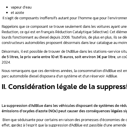
financières ?
la
L’AdBlue se présente comme une solution li
Composée à 67,5% d’eau déminéralisée et 32,5
diesel en fonctionnement en :
tion », «
Solutions
vapeur d’eau
et azote
Il s’agit de composants inoffensifs autant po
Rappelons que ce composant se trouve seuleme
lourd : pour
Reduction, ce qui est en français Réduction Ca
lourds fonctionnant au diesel depuis 2006. Tout
constructeurs automobiles proposent désormai
Désormais, il est possible de trouver de l’AdBl
de 5 litres, le prix varie entre 10 et 15 euros,
2024.
Nous remarquons que ces dernières années, la 