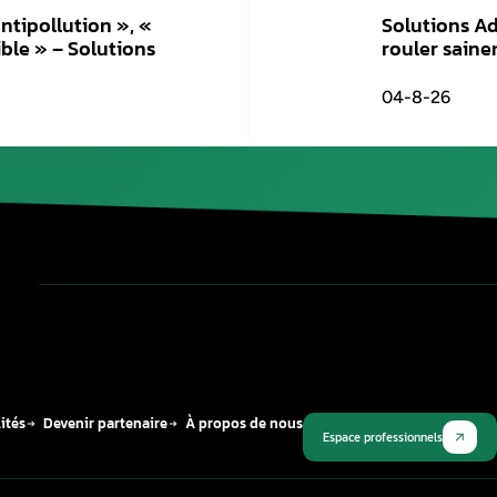
Publié le
8 avril 2026
Plus récent
 « Défaut antipollution », «
ge impossible » – Solutions
!