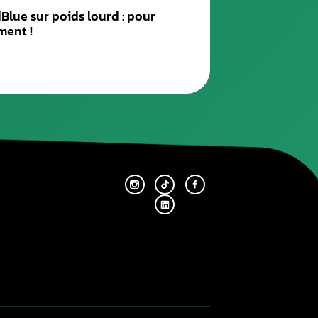
Plus ancien
Solutions AdBlue sur poids lourd :
rouler sainement !
04-8-26