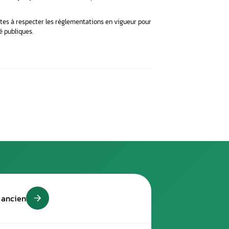
 et d’un réservoir AdBlue.
e de la suppression de l’AdBlue
disposant de systèmes de réduction catalytique sélective (SC
r des conséquences légales significatives.
es promesses d’économies de carburant, ce processus est illéga
dBlue est passible d’une amende allant jusqu’à 7 500 € sans comp
ités encouragent les automobilistes à respecter les réglementa
t assurer la sécurité et la santé publiques.