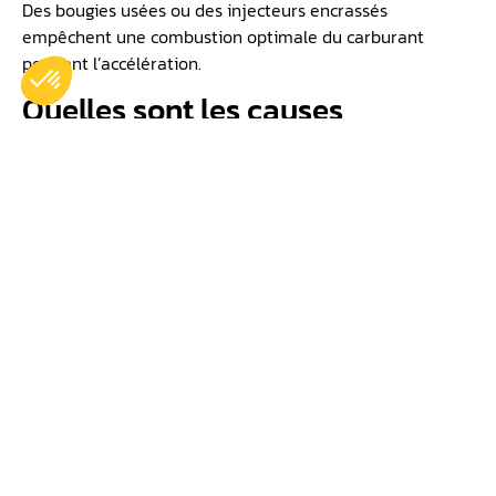
Des bougies usées ou des injecteurs encrassés
empêchent une combustion optimale du carburant
pendant l’accélération.
Quelles sont les causes
possibles d’une perte de
puissance moteur à essence ?
Un problème d’alimentation, d’allumage ou de
compression peut causer une perte de puissance du
moteur.
Pourquoi ma voiture consomme
plus en montée ?
Le moteur travaille plus fort pour vaincre la gravité. Il
demande plus de carburant pour maintenir la puissance.
Un filtre à air sale peut-il causer