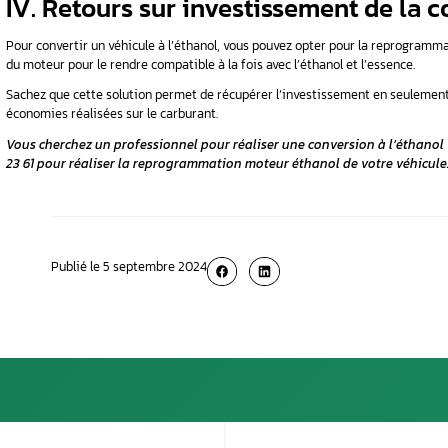
Cette évolution suggère une potentielle rédu
III. Prix de l’éthanol 
rentable ?
Il faut dire que l’utilisation du bioéthano
rapport à l’
essence sans plomb
.
Prenons l’exemple d’une voiture parcourant 1
kilomètres. En se tournant vers l’E85, les éc
€ par mois. Cela permettrait, ainsi, de réduir
Ces calculs prennent en compte la surconsomma
énergétique inférieure à celle de l’essence cla
De ce fait, ces chiffres démontrent que mal
économiquement avantageuse et écologiqu
carburants traditionnels (diesel et essence).