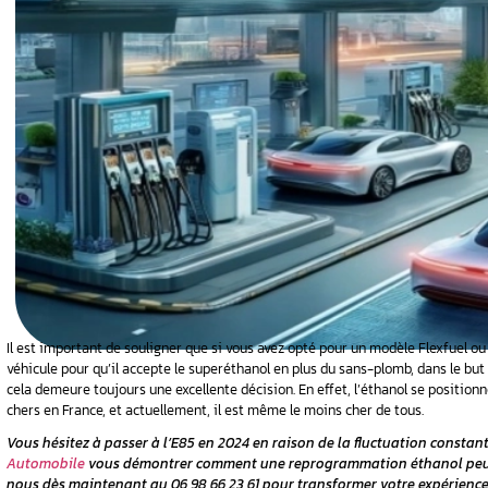
 prix
uses de la
4 : est-ce
e rentable ?
ent de la
pe AdBlue
bride