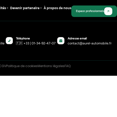
Plus récent
ent savoir si la pompe AdBlue est
 Tout savoir
0-24