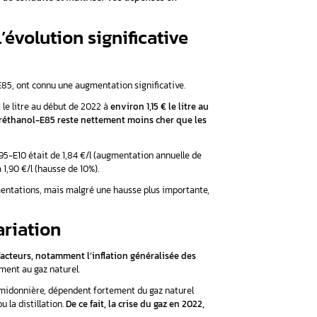
z opté pour un modèle Flexfuel ou si vous avez reprogrammé le m
 plus du sans-plomb, dans le but de réaliser des économies de 
 En effet, l’éthanol se positionne de loin comme étant l’un des
le moins cher de tous.
son de la fluctuation constante des prix du carburant ? Lai
programmation éthanol peut être un investissement judic
 transformer votre expérience de conduite et maîtriser vos
2024 : zoom sur l’évolution signi
, y compris celui du Bioéthanol E85, ont connu une augmentation
ent augmenté, passant de 0,70 € le litre au début de 2022 à
envi
é cette augmentation, le Superéthanol-E85 reste nettement