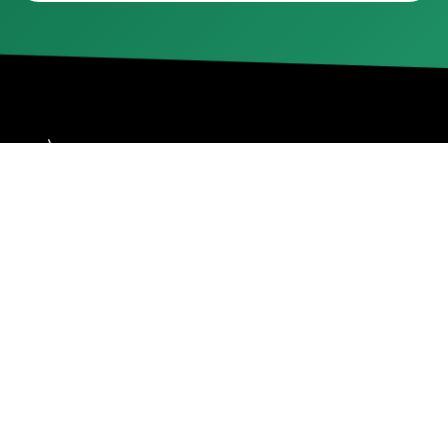
Accueil
Nos réparations
Boutique
Actualités
Devenir partenaire
À propos de nous
Espace professionnels