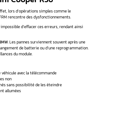
munément appelés boîtiers FRM, sont des calculateurs pol
on le numéro de série du véhicule et les équipements spécifique
ration, permettant d’activer les diverses options définies par 
r, on trouve :
ER FRM BMW mini Cooper R56
nnus pour leur sensibilité
. En effet, lors d’opérations simples
e avant, il est fréquent que le FRM rencontre des dysfonctio
til de diagnostic standard, il est impossible d’effacer ces erreur