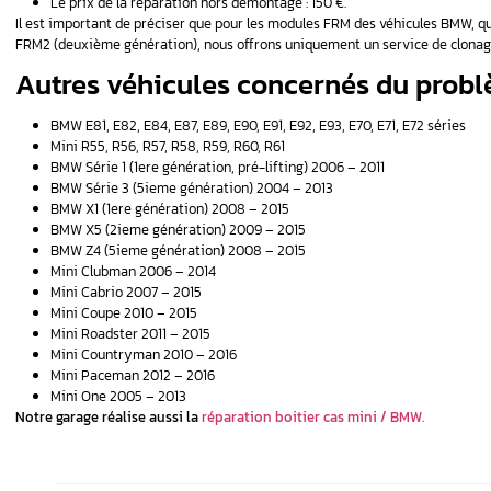
Il faut savoir que parmi, les pannes les p
Un défaut de système irrémédiable
Absence de communication entre le FRM 
Quelques erreurs poss
Un module FRM défaillant peut entraîner l’act
A3B4
: Erreur de message (état d’éclai
A3C1
: Erreur de message (état de l’éc
A559
: Alimentation du groupe d’instru
9CBB
: Défaut de court-circuit
9CBC
: FRM : défaut de court-circuit
497F
: Message (état, marche arrière, 
D358
: Message défaut FRM, récepteur 
C994 : Pas de message (requête borne, 
Il est essentiel de noter que ces problèmes
lorsqu’elle a subi une décharge excessive. Si 
problème avec le module FRM de votre Mini 