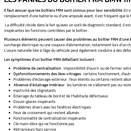
Les modules de commande de plancher, com
multiples fonctions.
Ils sont programmés sel
Chaque boîtier FRM possède sa propre configu
de la fabrication.
Parmi les fonctionnalités gérées par ce boîtie
Éclairages intérieurs
Éclairages extérieurs
Ouvertures automatiques des portes
Lèves-vitres
Dégivrage des rétroviseurs
LES PANNES DU BOITI
Il faut avouer que les boîtiers FRM sont co
remplacement d’une batterie ou d’une ampoul
La difficulté réside dans le fait qu’avec un ou