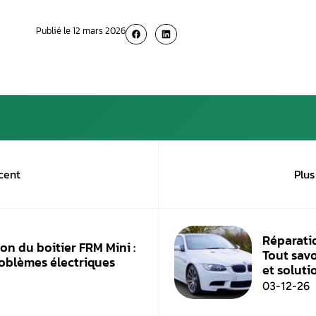
Que vous ayez des clignotants intermittent
sommes à votre disposition pour vous aid
au 06 98 66 23 61.
Le prix de la réparation hors démontage
Il est important de préciser que pour les mo
FRM2 (deuxième génération), nous offrons u
Autres véhicules con
BMW E81, E82, E84, E87, E89, E90, E91, E
Mini R55, R56, R57, R58, R59, R60, R61
BMW Série 1 (1ere génération, pré-lifti
BMW Série 3 (5ieme génération) 2004 
BMW X1 (1ere génération) 2008 – 2015
BMW X5 (2ieme génération) 2009 – 20
BMW Z4 (5ieme génération) 2008 – 20
Mini Clubman 2006 – 2014
Mini Cabrio 2007 – 2015