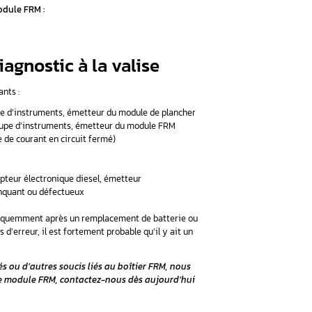
îtier.
oblèmes au boîtier FRM d’une BMW
. Les pannes surviennent s
entation, notamment lors d’un changement de batterie ou d’un
ut également conduire à des défaillances du module.
incluent :
ilité d’ouvrir ou de fermer votre véhicule avec la télécommand
es
: certains fonctionnent, d’autres non
éteints ou certains restent allumés sans possibilité de les étei
mières ne s’allument pas ou restent allumées
bitacle défectueux
ctriques
s
rante