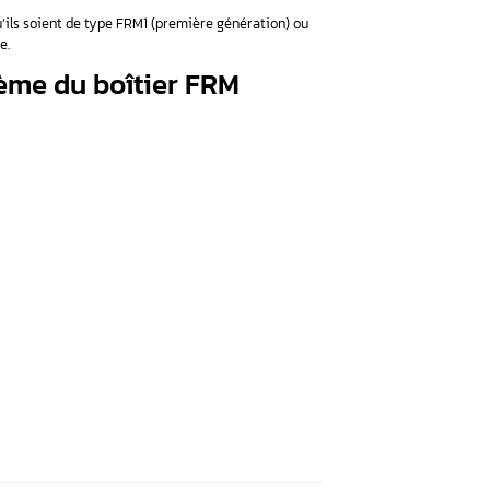
lus courantes associées au un module FRM :
et l’outil de diagnostic
ible après un diagnostic à la v
ivation des codes d’erreur suivants :
rage, 0x21A), récepteur du groupe d’instruments, émetteur du 
lairage, 0x4F0), récepteur du groupe d’instruments, émetteur 
ments coupée (relais de coupure de courant en circuit fermé)
0x3B0), module de plancher, récepteur électronique diesel, éme
DSC, émetteur : FRM, signal manquant ou défectueux
130h)
 et codes d’erreur surviennent fréquemment après un remplacem
vous rencontrez l’un de ces codes d’erreur, il est fortement proba
Cooper R56.