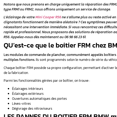
Il est important de savoir que le module FRM
marque. Il gère une multitude de fonctions éle
d’autres systèmes liés à l’éclairage et au con
Une défaillance du FRM peut entraîner des pro
conducteur. Chez Automobile, nous nous spéci
uniquement), offrant, ainsi, une solution é
Notons que nous prenons en charge uniqu
type FRM1 ou FRM2, nous offrons uniqueme
L’éclairage de votre
Mini Cooper R56
ne s’
clignotants fonctionnent de manière aléa
nécessitant une intervention immédiate. Si
rapide et professionnel. Nous proposons 
R56. Appelez-nous dès maintenant au 06 98
QU’est-ce que le boit