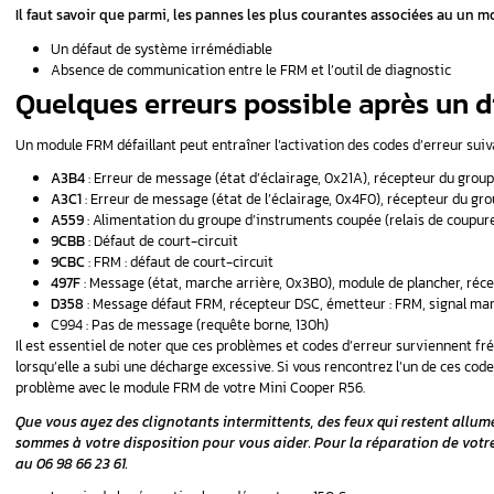
inopérantes les fonctions contrôlées par le bo
Plusieurs éléments peuvent causer des pr
surcharge électrique ou une coupure d’alim
L’usure naturelle liée à l’âge du véhicule pe
Les symptômes d’un boîtier FRM défaillant 
Problème de centralisation
: impossib
Dysfonctionnements des lève-vitrag
Problèmes d’éclairage extérieur : feux 
Absence d’éclairage intérieur
: les lu
Inactivité des clignotants
Éclairage du tableau de bord et de l’ha
Essuie-glaces inopérants
Problèmes divers avec les fenêtres éle
Feux de croisement qui restent allumé
Fonctionnalité de centralisation inopé
Clé main-libre qui ne fonctionne pas
Rétroviseurs hors service