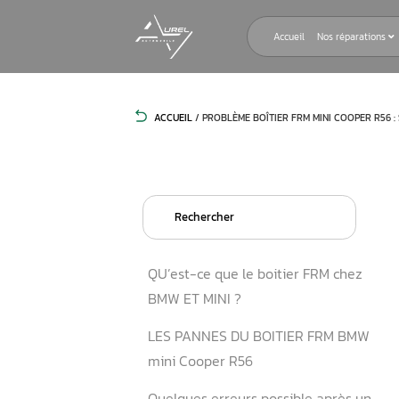
Accueil
ACCUEIL
/
PROBLÈME BOÎTIER FRM M
Search
for:
QU’est-ce que le boitier F
BMW ET MINI ?