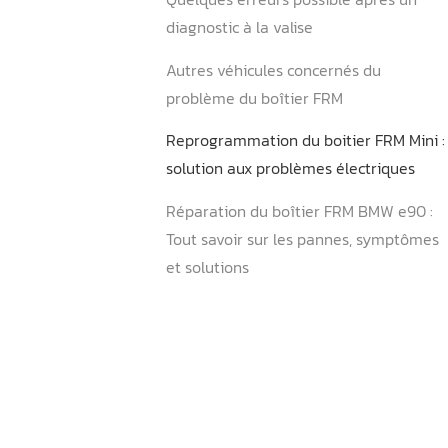
LES PANNES DU BOITIER 
mini Cooper R56
Quelques erreurs possible 
diagnostic à la valise
Autres véhicules concerné
problème du boîtier FRM
Reprogrammation du boitie
solution aux problèmes éle
Réparation du boîtier FRM
Tout savoir sur les pannes
et solutions