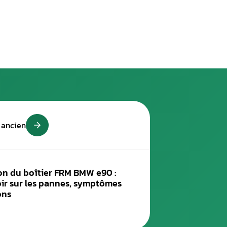
s, des feux qui restent allumés ou d’autres soucis liés au b
er. Pour la réparation de votre module FRM, contactez-nou
 : 150 €.
dules FRM des véhicules BMW, qu’ils soient de type FRM1 (premi
niquement un service de clonage.
cernés du problème du boîtie
92, E93, E70, E71, E72 séries
ng) 2006 – 2011
– 2013
15
15