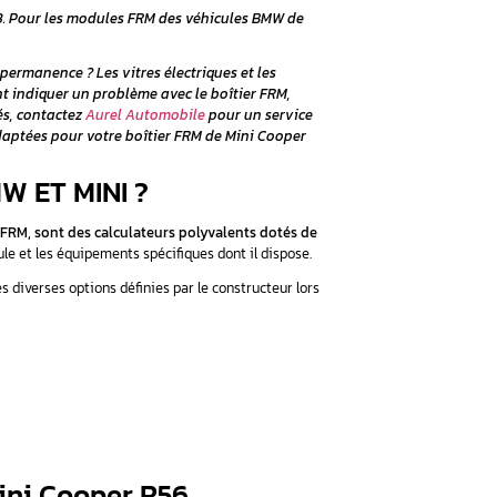
 (Footwell Module) de BMW est un élément crucial pour les véhic
ctroniques, incluant les phares, les clignotants, les vitres élec
fort.
blèmes significatifs, compromettant à la fois la sécurité et le
alisons dans le diagnostic et la réparation des pannes liées au
conomique par rapport à un remplacement complet.
ement la réparation des
FRM3
. Pour les modules FRM des v
nt un service de clonage.
allume plus ou reste activé en permanence ? Les vitres électr
toire ? Ces symptômes peuvent indiquer un problème avec 
 vous rencontrez ces difficultés, contactez
Aurel Automobil
des solutions de réparation adaptées pour votre boîtier FR
 66 23 61.
ier FRM chez BMW ET MINI ?