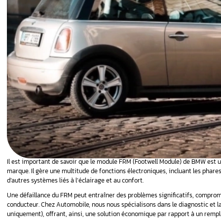
FRM BMW
après un
s du
r FRM Mini :
ctriques
 BMW e90 :
, symptômes