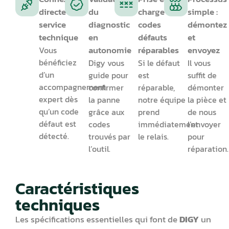
directe au
du
charge des
simple :
service
diagnostic
codes
démontez
technique
en
défauts
et
autonomie
réparables
envoyez
Vous
bénéficiez
Digy vous
Si le défaut
Il vous
d’un
guide pour
est
suffit de
accompagnement
confirmer
réparable,
démonter
expert dès
la panne
notre équipe
la pièce et
qu’un code
grâce aux
prend
de nous
défaut est
codes
immédiatement
l’envoyer
détecté.
trouvés par
le relais.
pour
l’outil.
réparation.
Caractéristiques
techniques
Les spécifications essentielles qui font de
DIGY
un