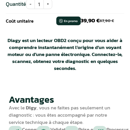
Quantité
-
+
39,90
€
67,90
€
Coût unitaire
Diagy est un lecteur OBD2 conçu pour vous aider à
comprendre instantanément l’origine d’un voyant
moteur ou d’une panne électronique. Connectez-le,
scannez, obtenez votre diagnostic en quelques
secondes.
Avantages
Avec le
Digy
, vous ne faites pas seulement un
diagnostic : vous êtes accompagné par notre
service technique à chaque étape.
Connexion
Validation
Prise en
Processus