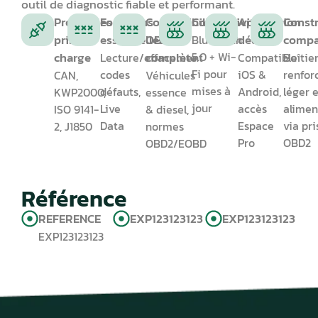
outil de diagnostic fiable et performant.
Protocoles
Fonctions
Compatibilité
Connectivité
Application
Const
pris en
essentielles
OBD2
dédiée
compa
Bluetooth
charge
complète
5.0 + Wi-
Lecture/effacement
Compatible
Boîtie
Fi pour
codes
iOS &
renfor
CAN,
Véhicules
mises à
défauts,
Android,
léger 
KWP2000,
essence
jour
Live
accès
alimen
ISO 9141-
& diesel,
Data
Espace
via pri
2, J1850
normes
Pro
OBD2
OBD2/EOBD
Référence
REFERENCE
EXP123123123
EXP123123123
EXP123123123