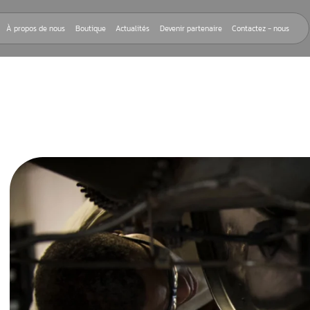
Nos réparations
À propos de nous
Boutique
Actualités
Devenir
LATEUR MOTEUR
eur moteur