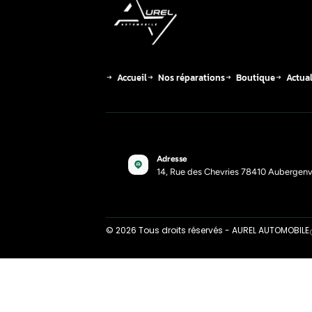
repr
pors
03-1