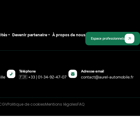
ogrammation calculateur moteur
che 997
2-26