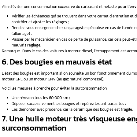
surconsommation.
La galerie, les barres et le 
Ces accessoires augmentent la résistance à l’ai
Quand vous ne les utilisez pas, démontez
Remplacez votre lourde roue de secours 
Ne remplissez pas trop le réservoir afin d
Les accessoires électrique
Les feux de brouillard, la lunette arrière, la ve
modérés :
Préférez les veilleuses aux codes puissan
Débranchez-les quand vous ne les utilise
En effet, plus les consommateurs électriques 
usagée. Aussi, plus vous consommez, plus vous
5. Une surconsommati