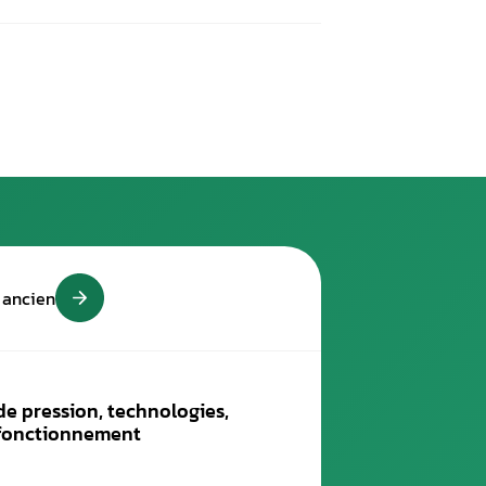
rconsommation :
pérez les antiparasites ;
ique des bougies est fragile.
ès visqueuse engendre aussi de
e produire une surconsommation de carburant. Vous pouvez util
la fourchette indiquée par le constructeur :
s séparés par la lettre « W » ;
 W ».
n de carburant due à des frei
faire face à une surconsommation. Veillez également à les netto