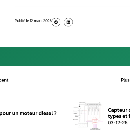
Voici les mesures à prendre pour éviter la su
Une révision tous les 60 000 km ;
Déposer successivement les bougies et re
Les démonter avec prudence, car la céram
7. Une huile moteur tr
surconsommation
Une huile visqueuse à chaud est susceptible d
fluide, mais attention, il ne faut pas dépasser 
Sur l’étiquette de l’huile, il y a 2 chiffre
Préférez une huile avec un 30 après le «
8. Une surconsommatio
récalcitrants
Si l’un des freins demeure actif, vous pouvez 