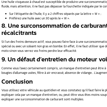
réglage d’allumage et 
Les voitures qui datent depuis 1991 et avant a
système d’
injection
) peuvent consommer beauc
Afin d’éviter une consommation
excessive
du 
Vérifier les échéances qui se trouvent d
contrôler et ajuster les réglages ;
Rendez-vous en urgence chez un garagiste
(allumage) ;
Passer par le mécanicien en cas de pert
mauvais réglage.
Remarque : Dans le cas des voitures à moteur
6. Des bougies en mau
L’état des bougies est important si on souhai
moteur GPL ou un moteur GNV (au gaz naturel