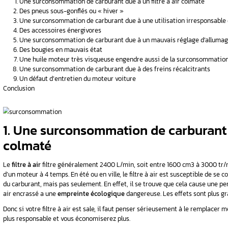
trajets sont les mêmes.
état
Quelles sont les éventuelles causes d’une su
isqueuse
En effet, cela est certainement dû à un probl
Dans ce qui va suivre, les experts d’
Aurel Auto
différentes causes possibles et vous proposen
Sommaire
e carburant
Une surconsommation de carburant due à 
nts
Des pneus sous-gonflés ou « hiver »
Une surconsommation de carburant due à 
u moteur
Des accessoires énergivores
Une surconsommation de carburant due à
Des bougies en mauvais état
Une huile moteur très visqueuse engend
Une surconsommation de carburant due à
Un défaut d’entretien du moteur voiture
ur diesel ?
Conclusion