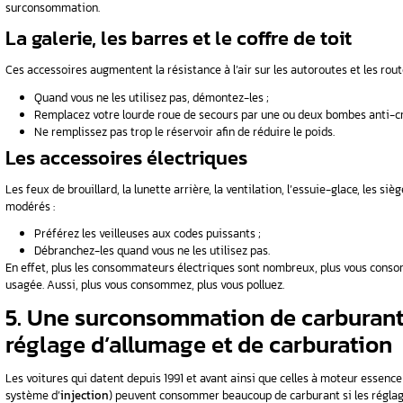
Les pneus représentent le premier élément 
les pneus « hiver » ou « tous terrains ». Il fa
ceux notés A et B sont efficaces.
En ajout, il faut vérifier régulièrement leur p
surconsommation. Mentionnons également que c
3. Une surconsommatio
irresponsable du clim
La climatisation peut amputer le moteur de 3 à
hors service. Vous devez aussi ventiler votre v
moins de 10°C afin de
réduire
l’impact sur les
stationnements à l’ombre ainsi que des couleurs
4. Des accessoires éne
Des éléments comme la galerie, les barres, le 