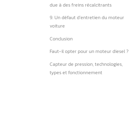
6. Des bougies en mauvais 
7. Une huile moteur très v
engendre aussi de la
surconsommation
8. Une surconsommation d
due à des freins récalcitra
9. Un défaut d’entretien d
voiture
Conclusion
Faut-il opter pour un mote