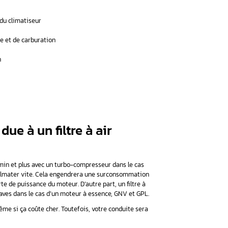
rconsommation de carburant ?
ème technique et/ou à un manque d’entretien.
mobile
,
garagiste
spécialisé en la réparation électronique auto,
t des solutions pragmatiques.
un filtre à air colmaté
une utilisation irresponsable du climatiseur
 un mauvais réglage d’allumage et de carburation
re aussi de la surconsommation
 des freins récalcitrants