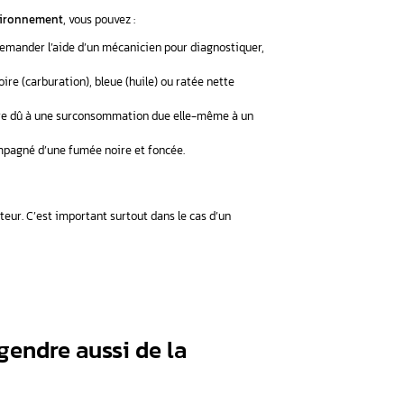
coffre de toit
r sur les autoroutes et les routes :
-les ;
par une ou deux bombes anti-crevaison ;
e réduire le poids.
s
ntilation, l’essuie-glace, les sièges chauffants et la sonorisatio
ts ;
z pas.
sont nombreux, plus vous consommez du carburant, et plus votr
 polluez.
on de carburant due à un mauv