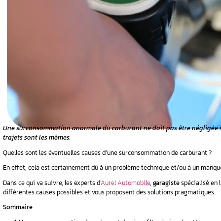
ou « hiver »
e carburant
ponsable du
ores
coffre de toit
e carburant
d’allumage
Une surconsommation anormale du carburant