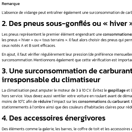
ologies,
1. Une surconsommation
colmaté
Le
filtre à air
filtre généralement 2400 L/min, 
d’un moteur à 4 temps. En été ou en ville, le 
du carburant, mais pas seulement. En effet, il 
air encrassé a une
empreinte écologique
dang
Donc si votre filtre à air est sale, il faut pe
plus responsable et vous économiserez plus.
Remarque
L’absence de vidange peut entraîner égaleme
2. Des pneus sous-gonf