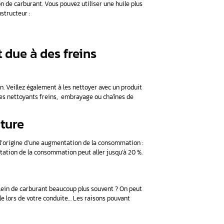
de carburation
insi que celles à moteur essence (souvent équipées d’un carbura
oup de carburant si les réglages d’allumages et de carburatio
carburant et néfaste
pour l’environnement
, vous pouvez :
ans votre carnet d’entretien et demander l’aide d’un mécanicien
 spécialisé en cas de fumée noire (carburation), bleue (huile)
e de puissance, car cela peut-être dû à une surconsommation 
 diesel, l’échappement est accompagné d’une fumée noire et fo
vais état
te un bon fonctionnement du moteur. C’est important surtout da
 compressé).