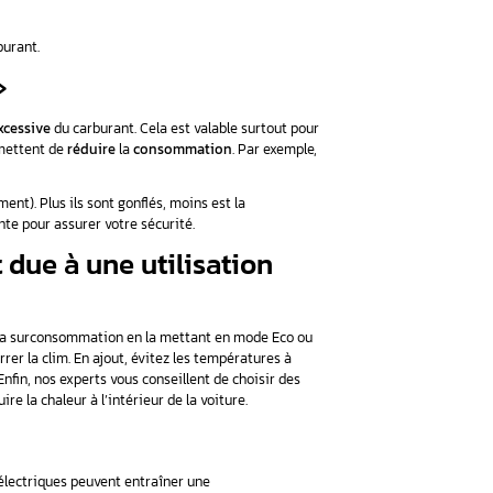
 de carburant due à un filtre à
soit entre 1600 cm3 à 3000 tr/min et plus avec un turbo-compr
filtre à air est susceptible de se colmater vite. Cela engendrer
se trouve que cela cause une perte de puissance du moteur. D’aut
ereuse. Les effets sont plus graves dans le cas d’un moteur à 
nser sérieusement à le remplacer même si ça coûte cher. Toutefois
nt une surconsommation de carburant.
lés ou « hiver »