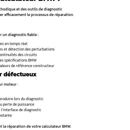
s brutales de tension du réseau de bord endommagent irrémédi
r
rant dans le boîtier électronique provoque des courts-circuits des
s
: Après 10 à 15 ans d’utilisation, les condensateurs et circuits
de dilatation/contraction fragilisent les soudures et créent des
tiques d’une défaillance de calcul
d’identifier une panne imminente de calculateur :
nts
: démarrages difficiles ou impossibilité de démarrer
oteur, ABS ou autres systèmes restant allumés
ltiples
: perte de puissance, régime instable, coupures moteur
: erreurs électroniques qui réapparaissent après effacement
 dès l’apparition de ces symptômes.
professionnelle, contactez Aurel Automobile au 06 98 66 2