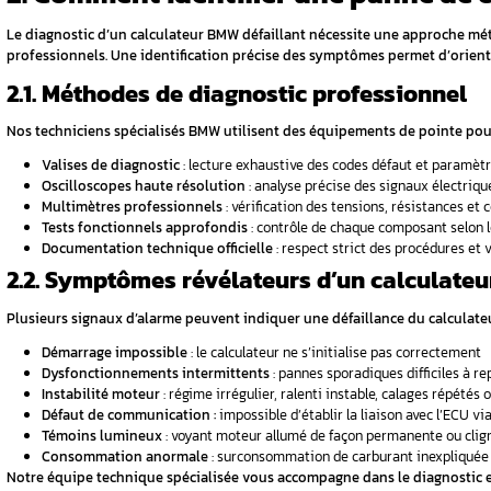
de
Surtensions électriques :
Les variation
 empêcher
circuits internes sensibles du calculateu
Infiltrations d’humidité
: L’eau s’infilt
corrosion
boîte de
Vieillissement naturel des composant
leurs propriétés électriques
rvention
Chocs thermiques répétés
: Les cycles 
1.2. Symptômes caractéris
d Me Fiat
Plusieurs signes avant-coureurs permettent 
Problèmes de démarrage BMW récurre
Voyants d’alerte persistants
: témoin m
Dysfonctionnements électroniques mu
Codes défaut
calculateur permanents
Un diagnostic professionnel s’impose
️ Pour une reprogrammation 