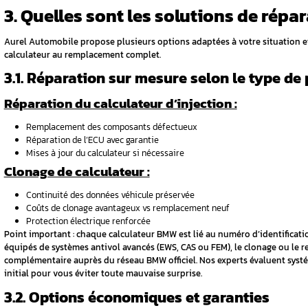
2. Comment identifie
Le diagnostic d’un calculateur BMW défaill
professionnels. Une identification précise 
2.1. Méthodes de diagnost
Nos techniciens spécialisés BMW utilisent d
Valises de diagnostic
: lecture exhaust
Oscilloscopes haute résolution
: analy
Multimètres professionnels
: vérificat
Tests fonctionnels approfondis
: cont
Documentation technique officielle
: r
2.2. Symptômes révélateur