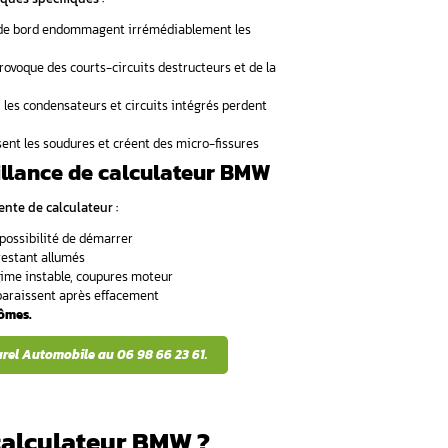
reux garantis. Contact : 06 98 66 23 61..
calculateur BMW ?
culateur BMW ?
on disponibles
oque les pannes de calculateu
t l’une des
défaillances électroniques
les plus critiques sur 
principalement l’
ECU moteur BMW
(Engine Control Unit) et le
rveaux de votre véhicule.
 principales des pannes de calculat
t de plusieurs facteurs techniques spécifiques :