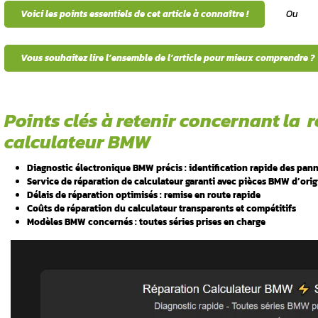
révèlent souvent une
panne de calculateur
,
BMW nécessite une expertise technique poin
nous maîtrisons parfaitement les systèmes
remettre votre véhicule sur la route. Conta
les pannes
Voici les points essentiels de cet articl
incipales
Vous souhaitez lire l’ensemble de l’ar
iques d’une
r BMW
Points clés à retenir
 panne de
calculateur BMW
Diagnostic électronique BMW précis : 
Service de réparation de calculateur 