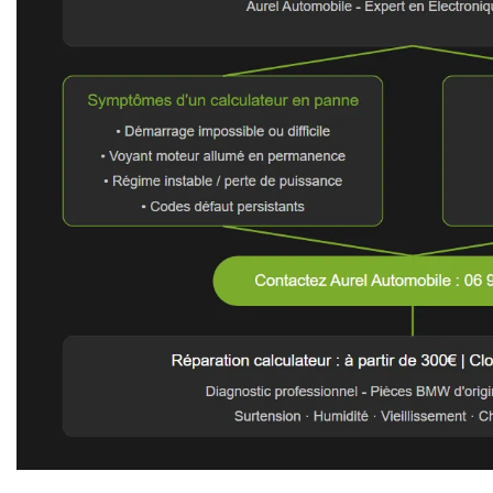
Délais de réparation optimisés : remis
Coûts de réparation du calculateur tr
Modèles BMW concernés : toutes séries
s d’un
s de
selon le
’injection :
t garanties