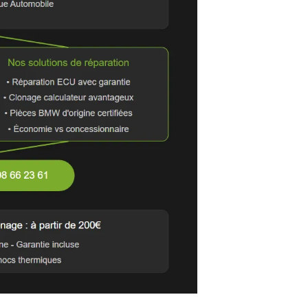
e en route rapide
ansparents et compétitifs
 prises en charge