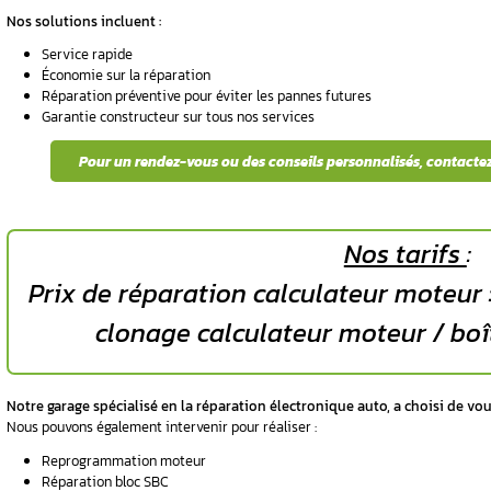
Plusieurs signaux d’alarme peuvent indiquer
Démarrage impossible
: le calculateur 
Dysfonctionnements intermittents
: pa
Instabilité moteur
: régime irrégulier, 
Défaut de communication :
impossible d’
Témoins lumineux
: voyant moteur all
Consommation anormale
: surconsomm
Notre équipe technique spécialisée vous ac
3. Quelles sont les so
Aurel Automobile propose plusieurs options 
calculateur au remplacement complet.
3.1. Réparation sur mesur
Réparation du calculateur d’in