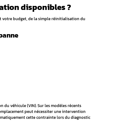
r une panne de calculateur BM
ant nécessite une approche méthodique et des outils de diag
des symptômes permet d’orienter efficacement le processus d
ic professionnel
es équipements de pointe pour un diagnostic fiable :
ive des codes défaut et paramètres en temps réel
se précise des signaux électriques et détection des perturbatio
ion des tensions, résistances et continuités des circuits
rôle de chaque composant selon les spécifications BMW
espect strict des procédures et valeurs de référence constructe
s d’un calculateur défectueux