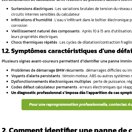
d’éviter un remplacement coûteux. Tests rigou
culateur HS
Sommaire
1. Qu’est-ce qui provoque les pannes de 
ateur sans
2. Comment identifier une panne de cal
3. Quelles sont les solutions de réparati
4. Conclusion
ombe-t-il en
FAQ
1. Qu’est-ce qui prov
Les pannes de calculateur BMW représenten
calculateur
de gamme.
Ces dysfonctionnements affectent 
DDE (Digital Diesel Electronics), véritables ce
1.1. Causes électroniques
iture ?
Les défaillances de calculateur BMW résulten