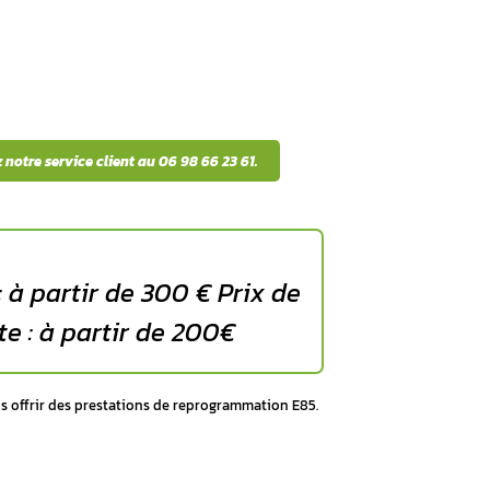
 une défaillance du calculateur moteur :
ne s’initialise pas correctement
nnes sporadiques difficiles à reproduire lors du diagnostic
ralenti instable, calages répétés ou perte de puissance
établir la liaison avec l’ECU via l’interface de diagnostic
umé de façon permanente ou clignotante
ation de carburant inexpliquée
compagne dans le diagnostic et la réparation de votre calc
lutions de réparation disponib
adaptées à votre situation et votre budget, de la simple réi
e selon le type de panne
jection :