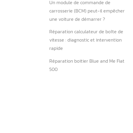
Débloquer un calculateur ?
Peut-on rouler avec un cal
?
Peut-on changer un calcul
reprogrammation ?
Comment un calculateur t
panne ?
Qui peut reprogrammer un 
?
Durée de vie calculateur vo