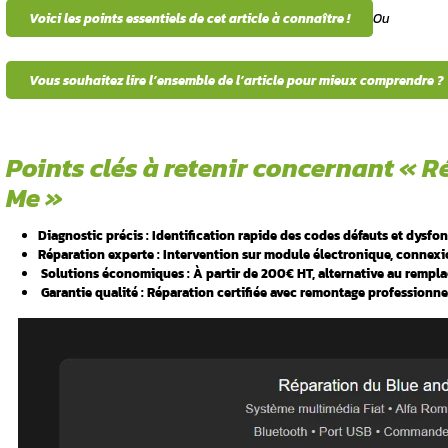
Votre
Blue and Me ne
répond plus ? Le
comp
r Blue and Me
dysfonctionnements fréquents peuvent trans
nécessite une expertise technique pointue p
fonctionnalités de votre système multimédi
pannes
système développé par Microsoft pour les
v
pour un diagnostic rapide et une réparation
?
équents
Voici les points essentiels de cet articl
ficatifs
Vous souhaitez lire l’ensemble de l’ar
auts
 ?
Points clés à retenir
ux du Blue