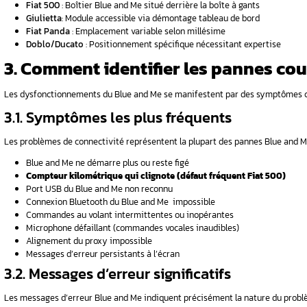
Le système Blue and Me repose sur un modul
ignote ? Les
Boîtier central
: Calculateur principal s
soudre ce
Port USB
: Interface de connexion pour c
Connexion Bluetooth
: Communication s
Microphone intégré
: Captation des co
Commandes au volant
: Interface utilis
Les
pannes du Blue and Me
résultent souvent
du module électronique central.
1.2. Évolution et versions 
Le Blue and Me a évolué depuis sa version init
étendue. La
mise à jour du Blue and Me
reste 
2. Sur quels véhicules
localiser le boîtier ?