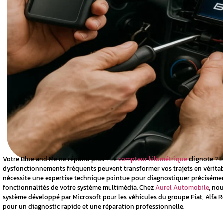
e Blue and
 en panne ?
 du système
u Blue and
ve-t-on le
le boîtier ?
système Blue