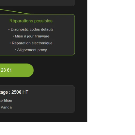
pide des codes défauts et dysfonctionnements du boîtier Blu
 module électronique, connexion Bluetooth et port USB
 200€ HT, alternative au remplacement complet du système
ée avec remontage professionnel de la centrale Blue and Me