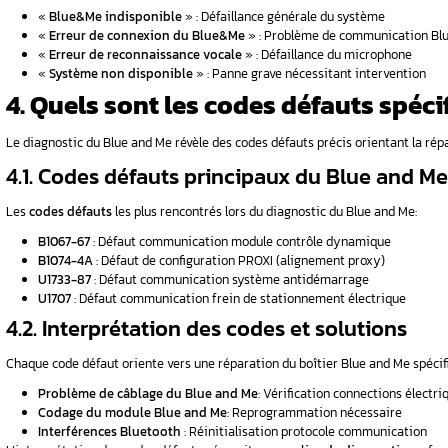
L’emplacement du boîtier Blue and Me varie se
2.1. Véhicules équipés du
Fiat
: La Fiat 500, Fiat Punto, Fiat Brav
Alfa Romeo
: L’Alfa Romeo Mito,
Alfa Rom
Lancia
: La Lancia Ypsilon, Lancia Delta
2.2. Localisation du boîti
Fiat 500
: Boîtier Blue and Me situé derr
Giulietta
: Module accessible via démont
Fiat Panda
: Emplacement variable selo
Doblo/Ducato
: Positionnement spécifiq
3. Comment identifier
Les dysfonctionnements du Blue and Me se man
3.1. Symptômes les plus fr