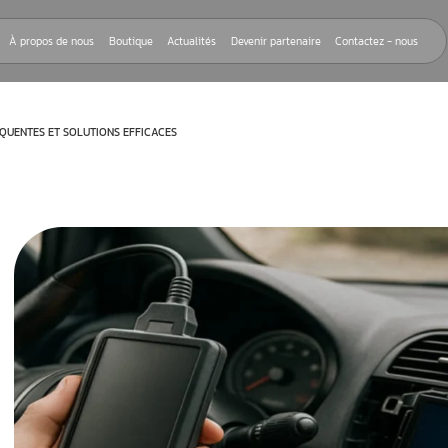
Nos réparations
À propos de nous
Boutique
Actualités
Devenir
 ME : PANNES FRÉQUENTES ET SOLUTIONS EFFICACES
rnant «
e »