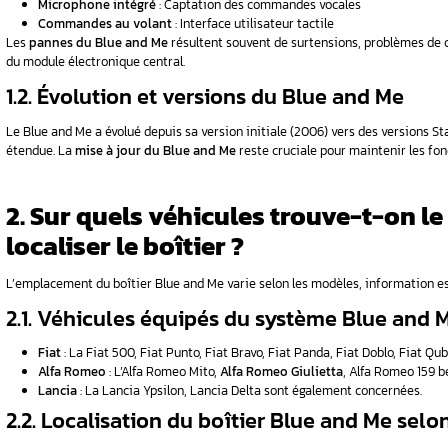
1. Qu’est-ce que le système Blue and Me
2. Sur quels véhicules trouve-t-on le Blue
transmetteur
3. Comment identifier les pannes couran
4. Quels sont les codes défauts spécifiqu
5. Quelles réparations sont possibles sur
and Me ?
6. Peut-on réparer soi-même son Blue an
7. Conclusion
FAQ
-t-il ?
1. Qu’est-ce que le s
lignote
il en panne ?
Développé conjointement par Microsoft, le CRF
vez les
révolutionne l’expérience de conduite en inté
divertissement.
 de votre
1.1. Architecture techniqu