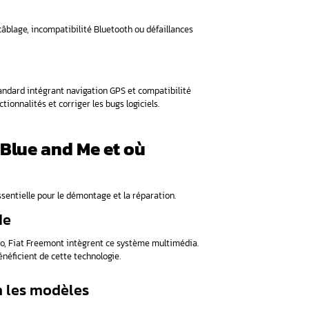
 et pourquoi tombe-t-il en panne ?
 and Me et où localiser le boîtier ?
tes du Blue and Me ?
es au Blue and Me ?
 le Blue and Me ?
d Me ou faut-il un professionnel ?
ystème Blue and Me et pourquo
 (Centro Ricerche FIAT) et Magneti Marelli entre 2003 et 2006,
grant connectivité Bluetooth, commandes vocales et fonctionna
e du système Blue and Me