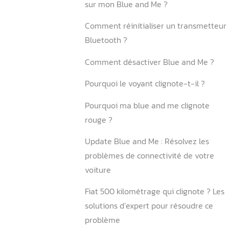
6.1. Interventions possibles
l’utilisateur
6.2. Limites du dépannage
7.Conclusion
FAQ
Comment réinitialiser le B
Pourquoi Blue and Me ne f
pas ?
Pourquoi le kilométrage cli