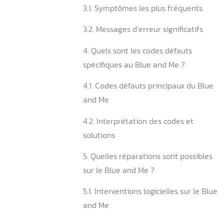
and Me
2.2. Localisation du boîtie
selon les modèles
3. Comment identifier les 
courantes du Blue and Me 
3.1. Symptômes les plus fr
3.2. Messages d’erreur signi
4. Quels sont les codes déf
spécifiques au Blue and Me
4.1. Codes défauts principa