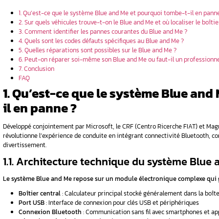
 par
 amateur
lue and Me ?
onctionne
>
gnote-t-il
Sommaire