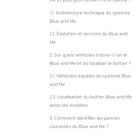
Sommaire
1. Qu’est-ce que le systèm
Me et pourquoi tombe-t-il
1.1. Architecture technique
Blue and Me
1.2. Évolution et versions d
Me
2. Sur quels véhicules trou
Blue and Me et où localiser 
2.1. Véhicules équipés du 