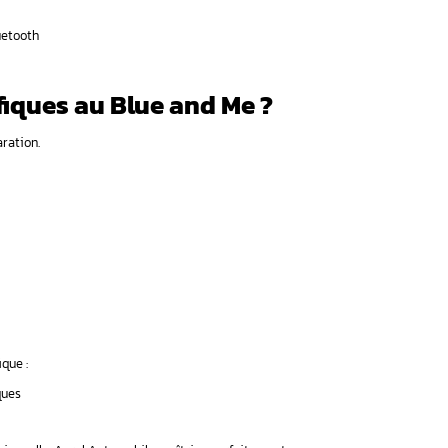
lon les modèles, information essentielle pour le démontage et 
 système Blue and Me
o, Fiat Panda, Fiat Doblo, Fiat Qubo, Fiat Freemont intègrent ce
eo Giulietta
, Alfa Romeo 159 bénéficient de cette technologie.
 sont également concernées.
er Blue and Me selon les modèles
ière la boîte à gants
age tableau de bord
n millésime
ue nécessitant expertise
 les pannes courantes du Blue
ifestent par des symptômes caractéristiques nécessitant un d
équents