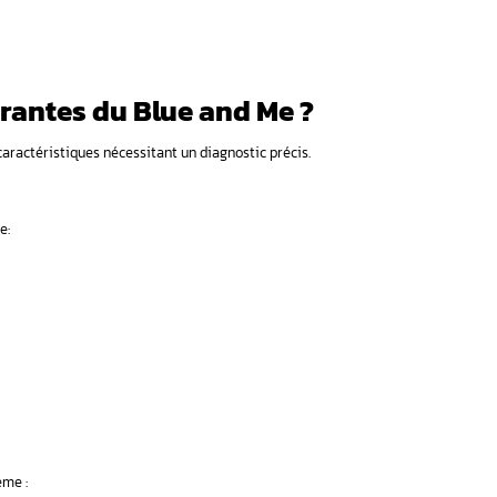
e électronique complexe qui gère plusieurs composants esse
tocké généralement dans la boîte à gants
lés USB et périphériques
ans fil avec smartphones et appareils
mmandes vocales
ateur tactile
 de surtensions, problèmes de câblage, incompatibilité Bluetoo
du Blue and Me
iale (2006) vers des versions Standard intégrant navigation GP
cruciale pour maintenir les fonctionnalités et corriger les bugs 
 trouve-t-on le Blue and Me et