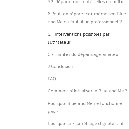
and Me
4.2. Interprétation des cod
solutions
5. Quelles réparations sont
sur le Blue and Me ?
5.1. Interventions logicielle
and Me
5.2. Réparations matérielle
6.Peut-on réparer soi-mê
and Me ou faut-il un profe