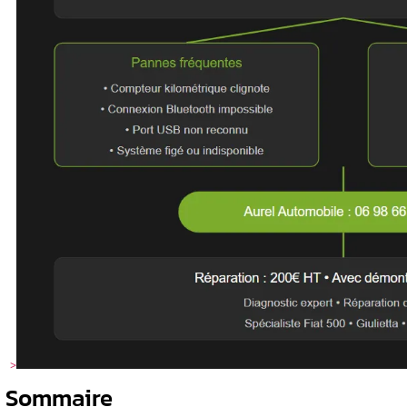
Me »
Diagnostic précis : Identification ra
es et
Réparation experte : Intervention sur
️ Solutions économiques : À partir de
️ Garantie qualité : Réparation certifi
 possibles
s sur le Blue
s du boîtier
me son Blue
ssionnel ?