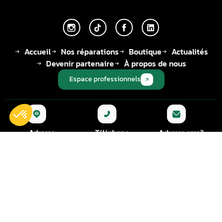
Accueil
Nos réparations
Boutique
Actualités
Devenir partenaire
À propos de nous
Espace professionnels
Adresse
Téléphone
Adresse email
14, Rue des
🇫🇷 +33 | 01-34-
contact@aurel-
Chevries
92-47-07
automobile.fr
78410 Aubergen
ville
© 2026 Tous droits réservés - AUREL AUTOMOBILE
CGV
Politique de cookies
Mentions légales
FAQ