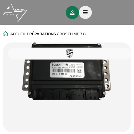
ACCUEIL
/
RÉPARATIONS
/
BOSCH ME 7.8