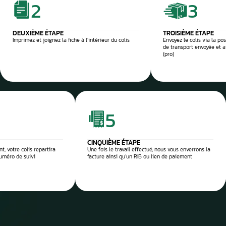
Si la voiture est sur
profondeur. Il est en
panne et d’identifier
composant défectu
e et sécurisée
 réparation
Envoyez
ou dépo