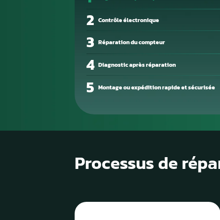
Le TCU pilote les changements de 
l’overdrive et la communication 
transmission. Lorsqu’il est défaill
vitesse brusques ou retardés, pert
limitée en mode sécurité. Les cau
un problème de communication.
1
Diagnostic de panne précis