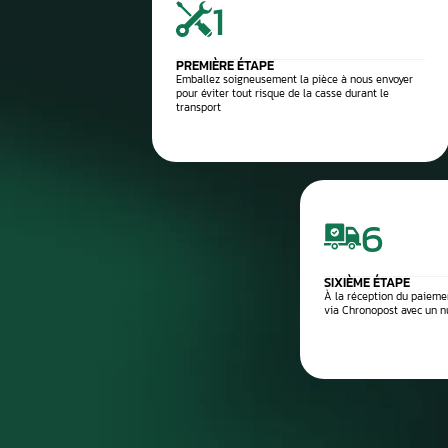
2
Contrôle électronique
3
Réparation du compteur
4
Diagnostic après réparation
5
Montage ou expédition rapid
Processus de