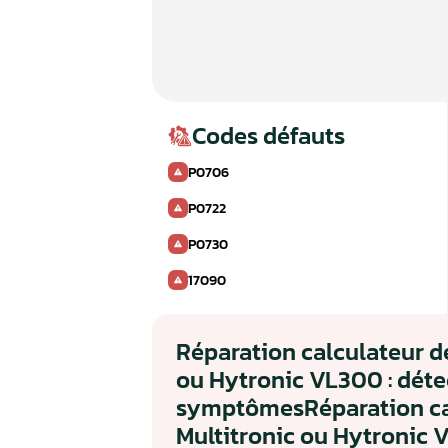
Codes défauts
P0706
P0722
P0730