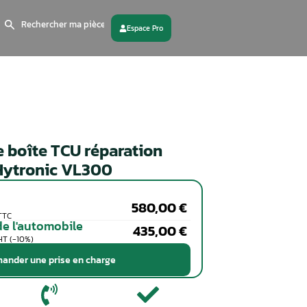
Search
for:
 partenaire
Contactez - nous
Calculateur de boîte TCU répa
Multitronic / Hytronic VL300
Particuliers
Coût de la réparation en TTC
Professionnels de l'automobile
Coût de la réparation en HT (-10%)