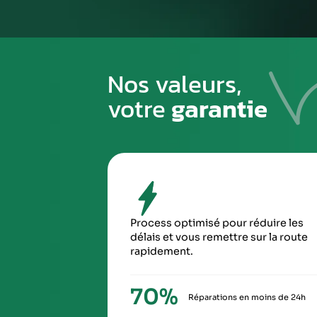
1
PREMIÈRE ÉTAPE
Emballez soigneusement la pièce à n
pour éviter tout risque de la casse du
transport