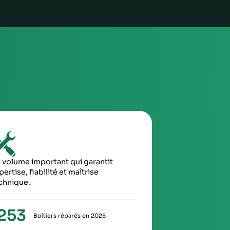
 Aurel Automobile
3
TROISIÈME ÉTAPE
Envoyez le colis via la poste / imprimez l’étiquette
de transport envoyée et attendez le ramassage
(pro)
4