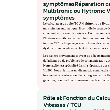
17090
Réparation calcu
ou Hytronic VL30
symptômesRépara
Multitronic ou H
symptômesRépara
Multitronic ou H
symptômes
Le calculateur de boîte TCU Mult
transmission automatique. Il contr
communication avec le moteur et l
Plusieurs symptômes peuvent indi
indique “F” ou les passages entre 