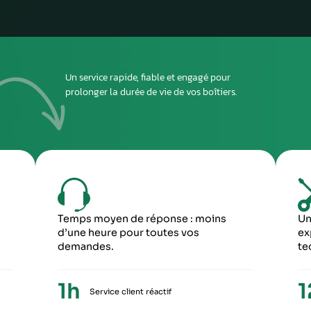
atelier
2
DEUXIÈME ÉTAPE
ous envoyer
Imprimez et joignez la fiche à l’intérieur du colis
rant le
6
5