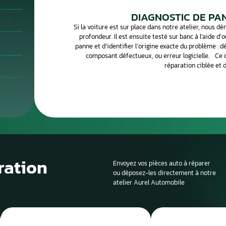
rapport, le verrouillage du convertisseur de couple, la gestion de
avec l’ECU pour assurer un fonctionnement harmonieux de la
ant, on peut observer : les rapports ne passent plus, passages de
e de puissance, messages d’erreur au tableau de bord ou boîte
ses les plus fréquentes sont une défaillance interne du module ou
Le processus de 