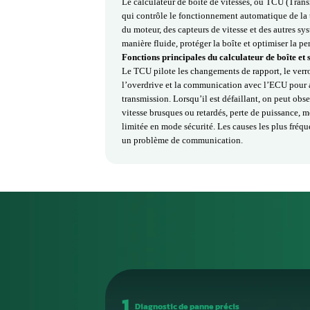
dysfonctionnements impactent direc
Les pannes proviennent souvent d
défaillants ou de problèmes de co
Notre atelier est spécialisé dans 
VL300. Nous réalisons un diagnos
internes et la remise à jour de la
garanties, pour un fonctionnement 
Rôle et Fonction
Vitesses / TCU
Le calculateur de boîte de vitess
qui contrôle le fonctionnement au
du moteur, des capteurs de vitesse
manière fluide, protéger la boîte 
Fonctions principales du calcula