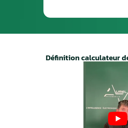
SIXIÈ
À la ré
via Ch
Nos valeurs,
votre
garant