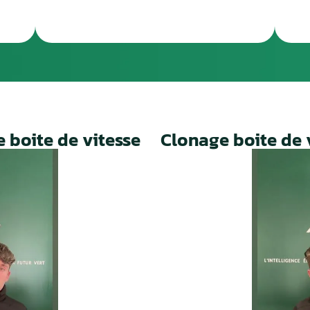
ME ÉTAPE
CINQUIÈME ÉTA
ception du paiement, votre colis repartira
Une fois le travail 
ronopost avec un numéro de suivi
facture ainsi qu’un
Un service rapide, fiable et 
prolonger la durée de vie de 
ie