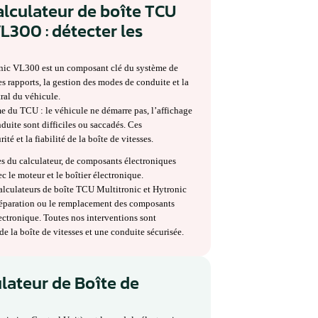
lateur de boîte TCU Multitronic
0 : détecter les
tion calculateur de boîte TCU
ytronic VL300 : détecter les
tion calculateur de boîte TCU
ytronic VL300 : détecter les
itronic ou Hytronic VL300 est un composant clé du système de
ôle le passage des rapports, la gestion des modes de conduite et la
’ordinateur central du véhicule.
quer un problème du TCU : le véhicule ne démarre pas, l’affichag
les modes de conduite sont difficiles ou saccadés. Ces