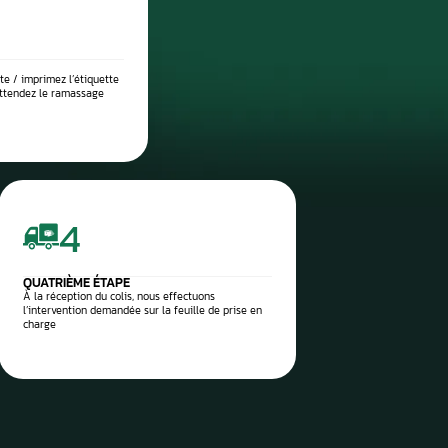
DIAGNOSTIC DE PANNE PRÉCIS
 place dans notre atelier, nous démontons le compteur pour l’anal
suite testé sur banc à l’aide d’outils professionnels afin de vérif
 l’origine exacte du problème : défaut de communication, court-c
eux, ou erreur logicielle. Ce diagnostic approfondi garantit 
réparation ciblée et durable.
 vos pièces auto à réparer
sez-les directement à notre