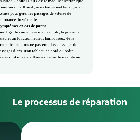
tement la sécurité et la fiabilité de la boîte de vitesses.
e défauts internes du calculateur, de composants électroniques
mmunication avec le moteur et le boîtier électronique.
la réparation des calculateurs de boîte TCU Multitronic et Hytronic
tic complet, la réparation ou le remplacement des composants
 programmation électronique. Toutes nos interventions sont
précis et fiable de la boîte de vitesses et une conduite sécurisée.
 du Calculateur de Boîte de
es, ou TCU (Transmission Control Unit), est le module électronique
tomatique de la transmission. Il analyse en temps réel les signaux
 et des autres systèmes pour gérer les passages de vitesse de
et optimiser la performance du véhicule.
teur de boîte et symptômes en cas de panne