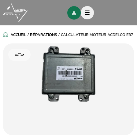
ACCUEIL
/
RÉPARATIONS
/
CALCULATEUR MOTEUR ACDELCO E37